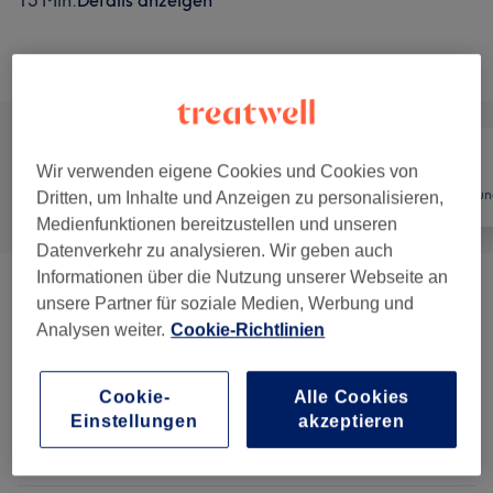
15 Min.
Details anzeigen
Alle Services
Wir verwenden eigene Cookies und Cookies von
Alle
Nägel
Haarentfernun
Dritten, um Inhalte und Anzeigen zu personalisieren,
Medienfunktionen bereitzustellen und unseren
Datenverkehr zu analysieren. Wir geben auch
Informationen über die Nutzung unserer Webseite an
Wimperlifting
(
2
)
ab 49 €
unsere Partner für soziale Medien, Werbung und
Analysen weiter.
Cookie-Richtlinien
Wimpernextensions
(
6
)
ab 25 €
Cookie-
Alle Cookies
Augenbrauen & Wimpernbehandlungen
(
6
)
ab 15 €
Einstellungen
akzeptieren
Gesichtsbehandlungen
(
7
)
ab 15 €