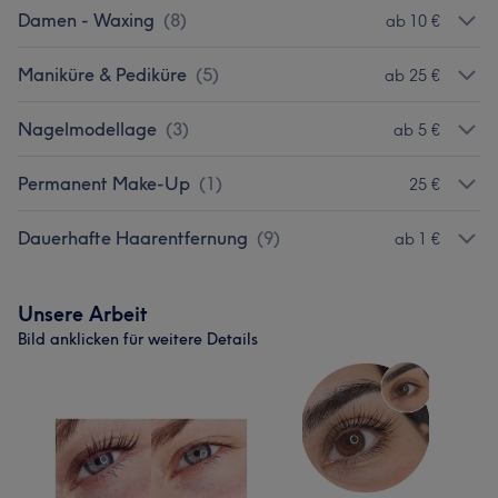
Damen - Waxing
(
8
)
ab 10 €
Maniküre & Pediküre
(
5
)
ab 25 €
Nagelmodellage
(
3
)
ab 5 €
Permanent Make-Up
(
1
)
25 €
Dauerhafte Haarentfernung
(
9
)
ab 1 €
Unsere Arbeit
Bild anklicken für weitere Details