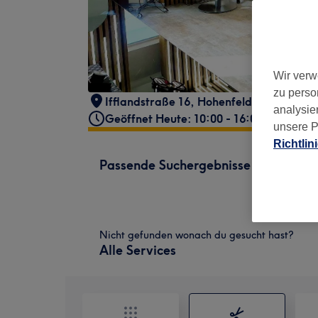
Wir verw
zu perso
Ifflandstraße 16
,
Hohenfelde
,
Hamburg
analysie
Geöffnet Heute: 10:00 - 16:00
unsere P
Richtlin
Passende Suchergebnisse
Nicht gefunden wonach du gesucht hast?
Alle Services