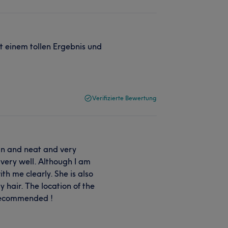
 einem tollen Ergebnis und
Verifizierte Bewertung
ean and neat and very
 very well. Although I am
h me clearly. She is also
y hair. The location of the
y recommended !