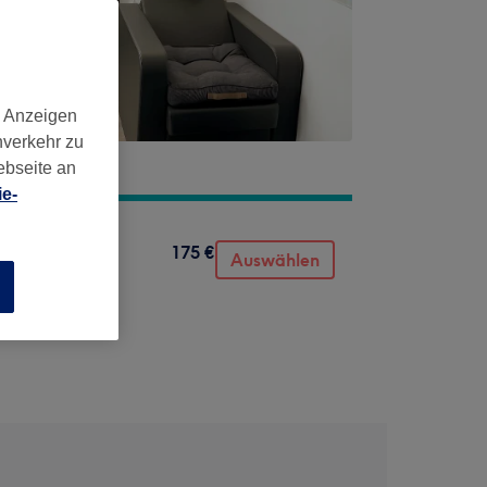
d Anzeigen
nverkehr zu
ebseite an
e-
175 €
Auswählen
n