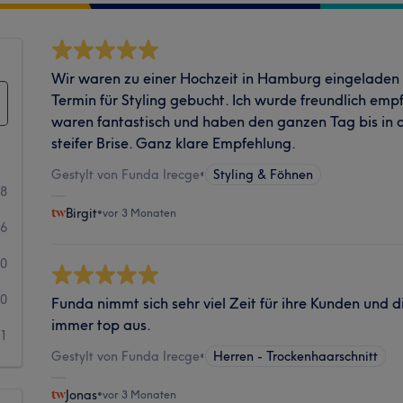
Wir waren zu einer Hochzeit in Hamburg eingeladen u
Termin für Styling gebucht. Ich wurde freundlich em
waren fantastisch und haben den ganzen Tag bis in d
steifer Brise. Ganz klare Empfehlung.
Gestylt von Funda Irecge
•
Styling & Föhnen
98
Birgit
•
vor 3 Monaten
6
0
0
Funda nimmt sich sehr viel Zeit für ihre Kunden und d
immer top aus.
1
Gestylt von Funda Irecge
•
Herren - Trockenhaarschnitt
Jonas
•
vor 3 Monaten