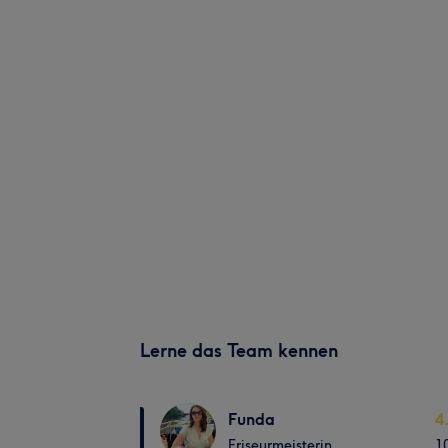
Lerne das Team kennen
Funda
4
Friseurmeisterin
1