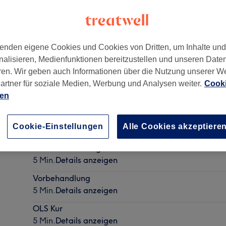
enden eigene Cookies und Cookies von Dritten, um Inhalte un
nalisieren, Medienfunktionen bereitzustellen und unseren Date
3
ren. Wir geben auch Informationen über die Nutzung unserer W
artner für soziale Medien, Werbung und Analysen weiter.
Cooki
ien
Pflegeschaum
Cookie-Einstellungen
Alle Cookies akzeptiere
5 Min.
Details anzeigen
Elastic Force Pflege
5 Min.
Details anzeigen
Vorbehandlung
5 Min.
Details anzeigen
OLS Kur
5 Min.
Details anzeigen