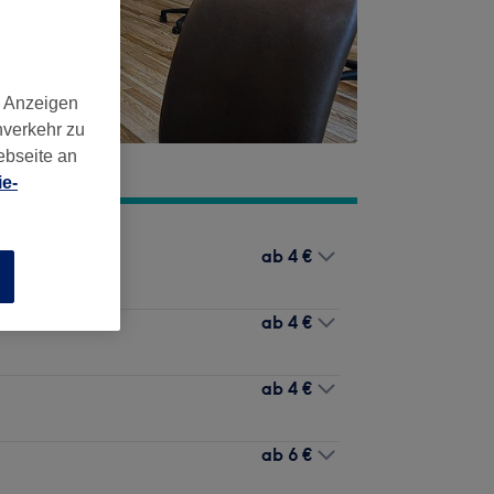
d Anzeigen
nverkehr zu
ebseite an
e-
ab
4 €
n
ab
4 €
ab
4 €
ab
6 €