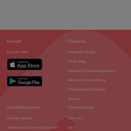
Kontakt
Entdecke
Kunden-Hilfe
Treatment Guide
Unser Blog
Treatwell Geschenkgutschein
Newsletter Anmeldung
The Treatwell Glossary
Sitemap
Geschäftspartner
Unternehmen
Partner werden
Über uns
Treatwell Connect Help Center
Jobs