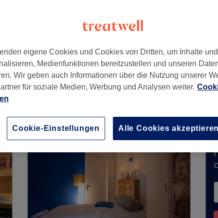
h Gladbach
enden eigene Cookies und Cookies von Dritten, um Inhalte un
nalisieren, Medienfunktionen bereitzustellen und unseren Date
ren. Wir geben auch Informationen über die Nutzung unserer W
artner für soziale Medien, Werbung und Analysen weiter.
Cooki
derzeit keine Buchungen über Treatwell entgeg
ien
e Salons in Ihrer Nähe zu finden.
Dort warten vi
Cookie-Einstellungen
Alle Cookies akzeptiere