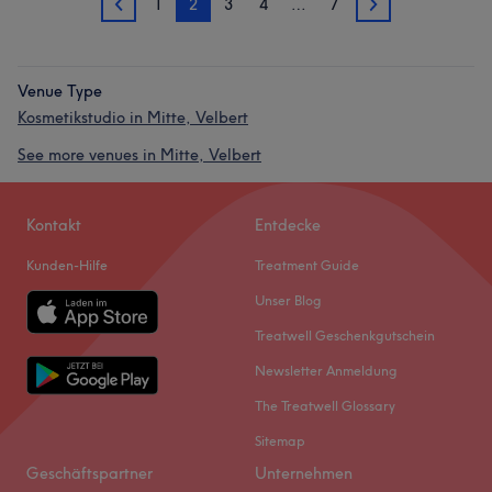
1
2
3
4
…
7
1
3
Venue Type
Kosmetikstudio in Mitte, Velbert
See more venues in Mitte, Velbert
Kontakt
Entdecke
Kunden-Hilfe
Treatment Guide
Unser Blog
Treatwell Geschenkgutschein
Newsletter Anmeldung
The Treatwell Glossary
Sitemap
Geschäftspartner
Unternehmen