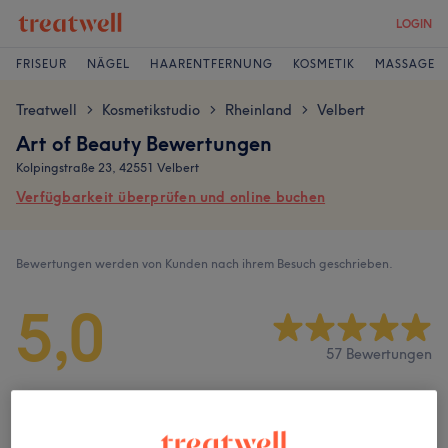
LOGIN
FRISEUR
NÄGEL
HAARENTFERNUNG
KOSMETIK
MASSAGE
Treatwell
Kosmetikstudio
Rheinland
Velbert
>
>
>
Art of Beauty Bewertungen
Kolpingstraße 23, 42551 Velbert
Verfügbarkeit überprüfen und online buchen
Bewertungen werden von Kunden nach ihrem Besuch geschrieben.
5,0
57 Bewertungen
Ambiente