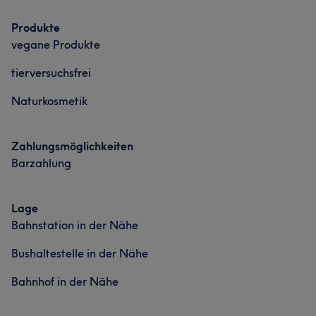
Haarentfernung
Produkte
Professionell
25
Herzlich
15
Fürsorglich
15
vegane Produkte
Portfolio
Aufmerksam
15
tierversuchsfrei
Naturkosmetik
Zahlungsmöglichkeiten
Barzahlung
Lage
Bahnstation in der Nähe
Bushaltestelle in der Nähe
Bahnhof in der Nähe