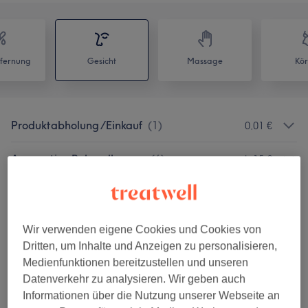
fernung
Gesicht
Massage
Kör
Produktabholung /Einkauf
(
1
)
0,01 €
Apparative Behandlungen
(
6
)
ab 15 €
Gesichtsbehandlungen Medizinische
ab 59 €
Kosmetik
(
6
)
Wir verwenden eigene Cookies und Cookies von
Gesichtsbehandlungen Klassische
Dritten, um Inhalte und Anzeigen zu personalisieren,
ab 77 €
Kosmetik
(
12
)
Medienfunktionen bereitzustellen und unseren
Datenverkehr zu analysieren. Wir geben auch
Augenbrauen &
Informationen über die Nutzung unserer Webseite an
ab 15 €