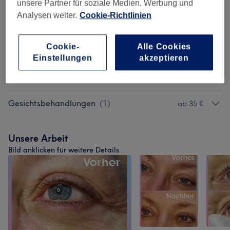
Wimpernbehandlungen
(
11
)
unsere Partner für soziale Medien, Werbung und
Analysen weiter.
Cookie-Richtlinien
Make-Up
(
3
)
ab 25 €
Cookie-
Alle Cookies
Zubuchbare Extras
(
2
)
ab 15 €
Einstellungen
akzeptieren
Permanent Make-Up
(
7
)
ab 375 €
Gesichtsbehandlungen
(
1
)
ab 35 €
Unsere Arbeit
Bild anklicken für weitere Details