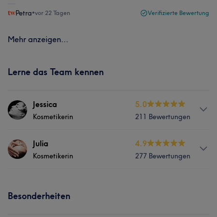
Petra
•
vor 22 Tagen
Verifizierte Bewertung
Mehr anzeigen...
Lerne das Team kennen
Jessica
5.0
Kosmetikerin
211 Bewertungen
Services
Julia
4.9
Kosmetikerin
277 Bewertungen
Nägel
Körper
Gesicht
Massage
Services
Haarentfernung
Besonderheiten
Nägel
Körper
Gesicht
Massage
Was unsere Kunden über Jessica sagen