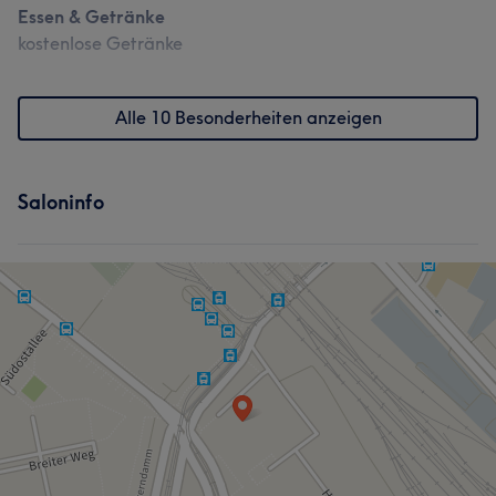
Essen & Getränke
kostenlose Getränke
Was unsere Kunden über Julia sagen
Kompetent
39
Sympathisch
30
Professionell
30
Alle 10 Besonderheiten anzeigen
Herzlich
19
Saloninfo