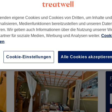
enden eigene Cookies und Cookies von Dritten, um Inhalte un
nalisieren, Medienfunktionen bereitzustellen und unseren Date
ersdorf
,
Berlin
,
10585
ren. Wir geben auch Informationen über die Nutzung unserer W
artner für soziale Medien, Werbung und Analysen weiter.
Cooki
ien
erzeit keine Buchungen über Treatwell entgege
ns in Ihrer Nähe zu finden.
Dort warten viele er
Cookie-Einstellungen
Alle Cookies akzeptiere