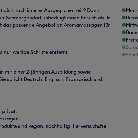
st dich nach innerer Ausgeglichenheit? Dann
Mont
rlin-Schmargendorf unbedingt einen Besuch ab. In
Dien
ert das passende Angebot an Aromamassagen für
Mitt
Donn
Freit
Sams
 nur wenige Schritte entfernt.
Sonn
tin mit einer 2-Jährigen Ausbildung sowie
ie spricht Deutsch, Englisch, Französisch und
 privat.
Massagen.
odukte sind vegan, nachhaltig, tierversuchsfrei,