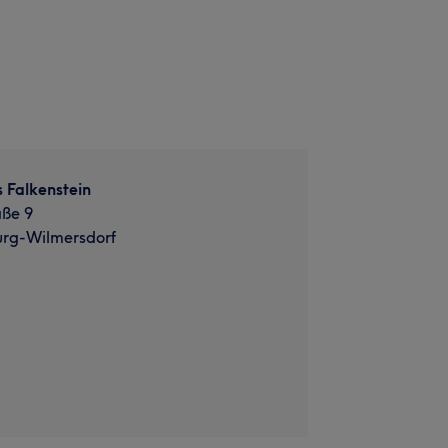
 Falkenstein
ße 9
urg-Wilmersdorf