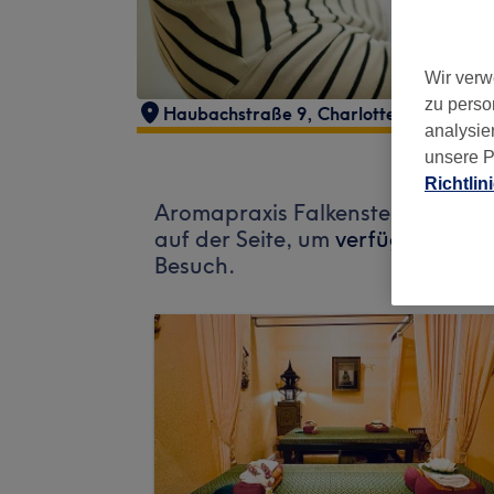
Wir verw
zu perso
Haubachstraße 9
,
Charlottenburg-Wilm
analysie
unsere P
Richtlin
Aromapraxis Falkenstein nimmt d
auf der Seite, um
verfügbare Salo
Besuch.