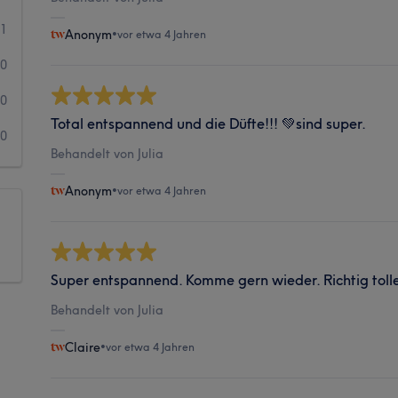
1
Anonym
•
vor etwa 4 Jahren
0
0
Total entspannend und die Düfte!!! 💚sind super.
0
Behandelt von Julia
Anonym
•
vor etwa 4 Jahren
Super entspannend. Komme gern wieder. Richtig toll
Behandelt von Julia
Claire
•
vor etwa 4 Jahren