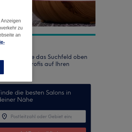
d Anzeigen
nverkehr zu
ebseite an
e-
n. Nutzen Sie das Suchfeld oben
stklassige Profis auf Ihren
n
Finde die besten Salons in
deiner Nähe