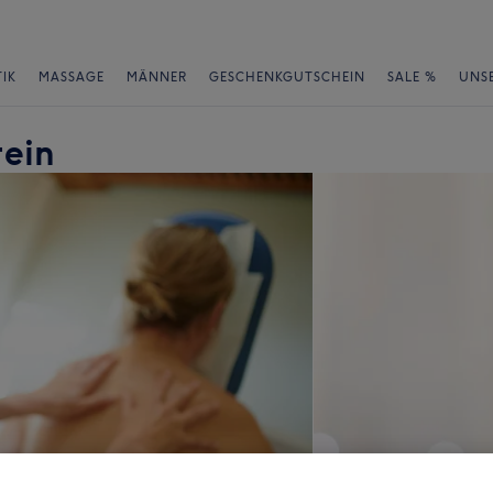
IK
MASSAGE
MÄNNER
GESCHENKGUTSCHEIN
SALE %
UNS
tein