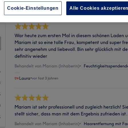
Sauberkeit
Cookie-Einstellungen
Alle Cookies akzeptiere
War heute zum ersten Mal in diesem schönen Laden un
Mariam ist so eine tolle Frau, kompetent und super fr
sehr angenehm und liebevoll. Bin sehr glücklich mit
definitiv wieder
Behandelt von Mariam (Inhaberin)
•
Feuchtigkeitsspendend
6
Laura
•
vor fast 3 Jahren
3
5
0
Mariam ist sehr professionell und zugleich herzlich! Si
stellt sicher, dass man mit dem Ergebnis zufrieden ist.
5
Behandelt von Mariam (Inhaberin)
•
Haarentfernung mit Fa