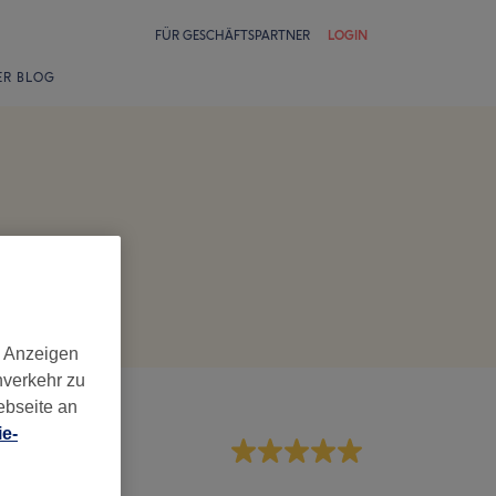
FÜR GESCHÄFTSPARTNER
LOGIN
ER BLOG
d Anzeigen
nverkehr zu
ebseite an
e-
rvice