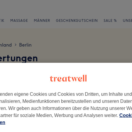
IK
MASSAGE
MÄNNER
GESCHENKGUTSCHEIN
SALE %
UNS
mland
Berlin
>
ertungen
en
enden eigene Cookies und Cookies von Dritten, um Inhalte un
nalisieren, Medienfunktionen bereitzustellen und unseren Date
ren. Wir geben auch Informationen über die Nutzung unserer W
ch geschrieben.
artner für soziale Medien, Werbung und Analysen weiter.
Cooki
Ambiente
Se
ien