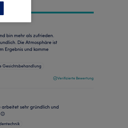
n
d bin mehr als zufrieden.
eundlich. Die Atmosphäre ist
 dem Ergebnis und komme
e Gesichtsbehandlung
Verifizierte Bewertung
e arbeitet sehr gründlich und
 😊
dentechnik