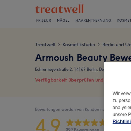
FRISEUR
NÄGEL
HAARENTFERNUNG
KOSMET
Treatwell
Kosmetikstudio
Berlin und U
>
>
Armoush Beauty Bew
Echtermeyerstraße 2, 14167 Berlin, Deutschland
Verfügbarkeit überprüfen und online buch
Wir verw
zu perso
analysie
Bewertungen werden von Kunden nach ihrem Besu
unsere P
4,9
Richtlin
399 Bewertungen