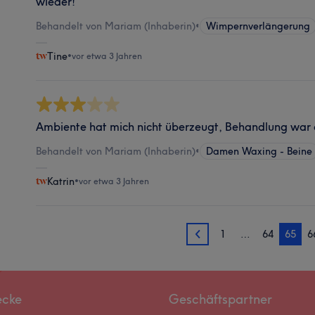
wieder!
Behandelt von Mariam (Inhaberin)
•
Wimpernverlängerung
Tine
•
vor etwa 3 Jahren
Ambiente hat mich nicht überzeugt, Behandlung war 
Behandelt von Mariam (Inhaberin)
•
Damen Waxing - Beine
Katrin
•
vor etwa 3 Jahren
1
…
64
65
6
64
ecke
Geschäftspartner