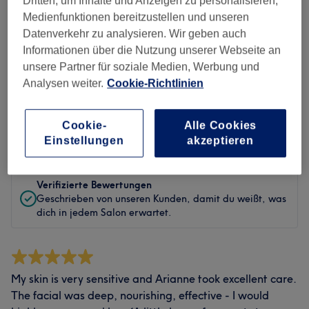
Dritten, um Inhalte und Anzeigen zu personalisieren,
Sauberkeit
Medienfunktionen bereitzustellen und unseren
Datenverkehr zu analysieren. Wir geben auch
Service
Informationen über die Nutzung unserer Webseite an
unsere Partner für soziale Medien, Werbung und
Analysen weiter.
Cookie-Richtlinien
Bewertungen filtern
Cookie-
Alle Cookies
Bewertung
Nach Sternen filtern
Einstellungen
akzeptieren
Verifizierte Bewertungen
Geschrieben von unseren Kunden, damit du weißt, was
dich in jedem Salon erwartet.
My skin is very sensitive and Arianne took excellent care.
The facial was deep, nourishing, effective - I would