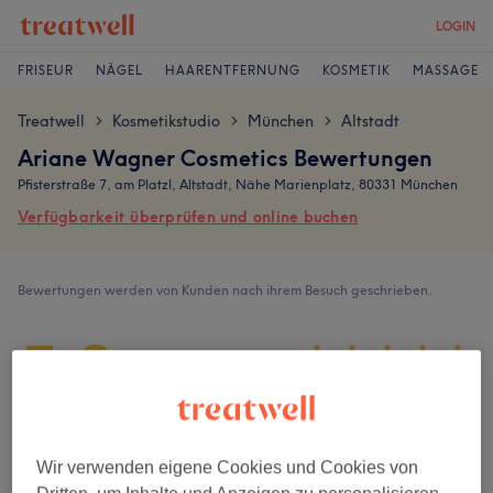
LOGIN
FRISEUR
NÄGEL
HAARENTFERNUNG
KOSMETIK
MASSAGE
Treatwell
Kosmetikstudio
München
Altstadt
>
>
>
Ariane Wagner Cosmetics Bewertungen
Pfisterstraße 7, am Platzl, Altstadt, Nähe Marienplatz, 80331 München
Verfügbarkeit überprüfen und online buchen
Bewertungen werden von Kunden nach ihrem Besuch geschrieben.
5,0
52 Bewertungen
Ambiente
Wir verwenden eigene Cookies und Cookies von