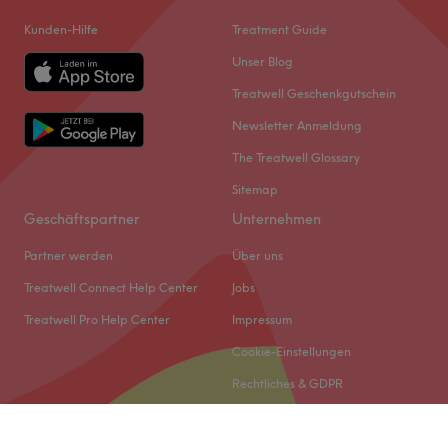
Kunden-Hilfe
Treatment Guide
Unser Blog
Treatwell Geschenkgutschein
Newsletter Anmeldung
The Treatwell Glossary
Sitemap
Geschäftspartner
Unternehmen
Partner werden
Über uns
Treatwell Connect Help Center
Jobs
Treatwell Pro Help Center
Impressum
Cookie-Einstellungen
Rechtliches & GDPR