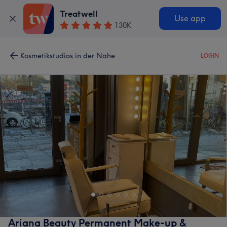
Treatwell
Use app
130K
Kosmetikstudios in der Nähe
LOGIN
Ariana Beauty Permanent Make-up &