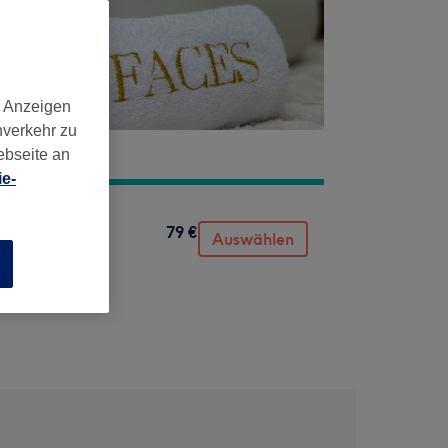
d Anzeigen
nverkehr zu
ebseite an
e-
79 €
Auswählen
n