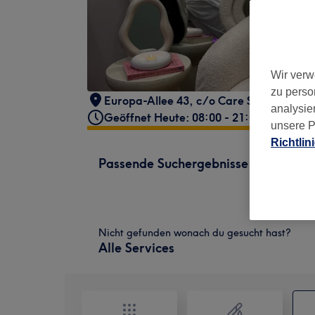
Wir verw
zu perso
Europa-Allee 43
,
c/o Care Spaces
,
Fran
analysie
Geöffnet Heute: 08:00 - 21:00
unsere P
Richtlin
Passende Suchergebnisse
Nicht gefunden wonach du gesucht hast?
Alle Services