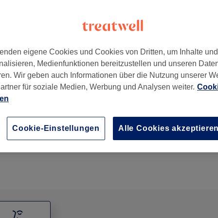
enden eigene Cookies und Cookies von Dritten, um Inhalte un
nalisieren, Medienfunktionen bereitzustellen und unseren Date
kfurt am Main
,
60327
ren. Wir geben auch Informationen über die Nutzung unserer W
artner für soziale Medien, Werbung und Analysen weiter.
Cooki
ien
Lash Lift incl. Keratin Care & Tint
1 Std.
Details anzeigen
Cookie-Einstellungen
Alle Cookies akzeptiere