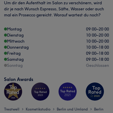
Um dir den Aufenthalt im Salon zu verschönern, wird
dir je nach Wunsch Espresso, Säfte, Wasser oder auch
mal ein Prosecco gereicht. Worauf wartest du noch?
Montag
09:00
–
20:00
Dienstag
10:00
–
20:00
Mittwoch
10:00
–
20:00
Donnerstag
10:00
–
18:00
Freitag
09:00
–
18:00
Samstag
09:00
–
18:00
Sonntag
Geschlossen
Was unsere Kunden über Magdalena sagen
Professionell
28
Kompetent
20
Erfahren
18
Salon Awards
Außergewöhnlich
12
Treatwell
Kosmetikstudio
Berlin und Umland
Berlin
>
>
>