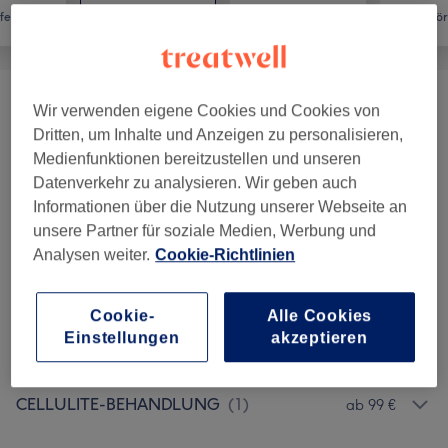
fernung
Gesicht
Massage
Kör
GESICHTSBEHANDLUNGEN
(
16
)
ab 10 €
Wir verwenden eigene Cookies und Cookies von
Dritten, um Inhalte und Anzeigen zu personalisieren,
LYMA FACIAL/LOW-LEVEL-LASER
(
1
)
Medienfunktionen bereitzustellen und unseren
249 €
Datenverkehr zu analysieren. Wir geben auch
ONKOLOGISCHE KOSMETIK
(
1
)
Informationen über die Nutzung unserer Webseite an
ab 55 €
unsere Partner für soziale Medien, Werbung und
Analysen weiter.
Cookie-Richtlinien
PERMANENT MAKE UP
(
1
)
ab 50 €
WIMPERNVERLÄNGERUNG
(
10
)
ab 10 €
Cookie-
Alle Cookies
Einstellungen
akzeptieren
AUGENBRAUEN; WIMPERN
(
8
)
ab 10 €
CELLULITE-BEHANDLUNG
(
1
)
ab 99 €