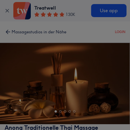
Treatwell
Use app
130K
Massagestudios in der Nähe
LOGIN
Anong Traditionelle Thai Massage