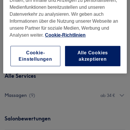
1 Std.
Dritten, um Inhalte und Anzeigen zu personalisieren,
Medienfunktionen bereitzustellen und unseren
140 €
90 Minuten (Partner 2 Personen)
Auswählen
Datenverkehr zu analysieren. Wir geben auch
gleichzeitig
Informationen über die Nutzung unserer Webseite an
1 Std. 30 Min.
unsere Partner für soziale Medien, Werbung und
188 €
120 Minuten (Partner 2 Personen)
Analysen weiter.
Cookie-Richtlinien
Auswählen
gleichzeitig
2 Std.
Cookie-
Alle Cookies
Einstellungen
akzeptieren
Nicht gefunden wonach du gesucht hast?
Alle Services
Massagen
(
9
)
ab 34 €
Salonbewertungen