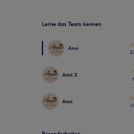
Lerne das Team kennen
4
Anni
2
Anni.3
4
Anni
3
Besonderheiten