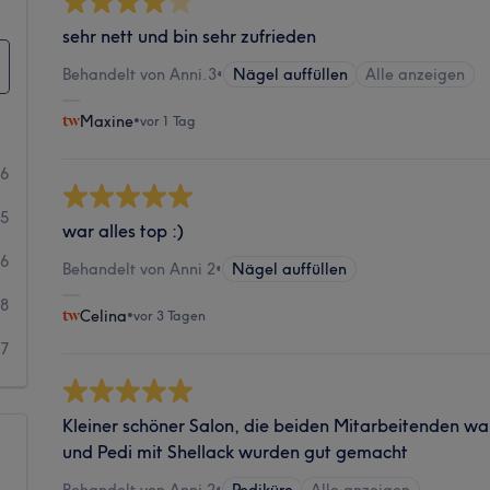
sehr nett und bin sehr zufrieden
Behandelt von Anni.3
•
Nägel auffüllen
Alle anzeigen
Maxine
•
vor 1 Tag
66
15
war alles top :)
26
Behandelt von Anni 2
•
Nägel auffüllen
18
Celina
•
vor 3 Tagen
7
Kleiner schöner Salon, die beiden Mitarbeitenden wa
und Pedi mit Shellack wurden gut gemacht
Behandelt von Anni 2
•
Pediküre
Alle anzeigen