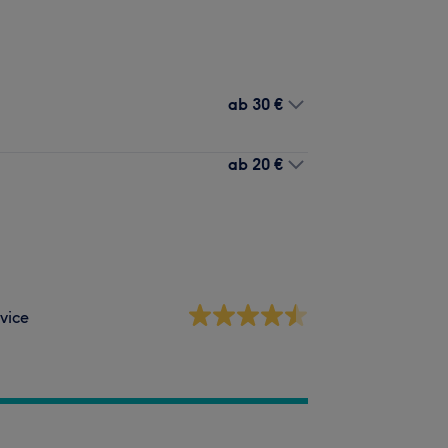
ab
30 €
ab
20 €
vice