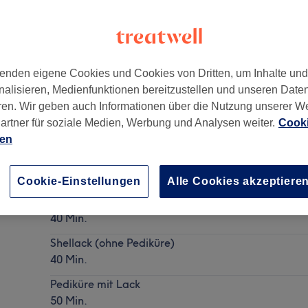
enden eigene Cookies und Cookies von Dritten, um Inhalte un
nalisieren, Medienfunktionen bereitzustellen und unseren Date
20251
ren. Wir geben auch Informationen über die Nutzung unserer W
artner für soziale Medien, Werbung und Analysen weiter.
Cooki
ien
Pediküre
Details anzeigen
Cookie-Einstellungen
Alle Cookies akzeptiere
Pediküre ohne Lack
40 Min.
Shellack (ohne Pediküre)
40 Min.
Pediküre mit Lack
50 Min.