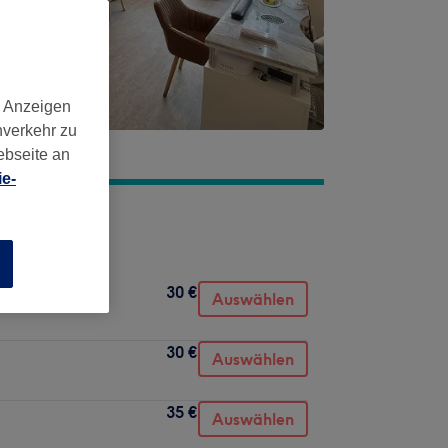
d Anzeigen
nverkehr zu
ebseite an
e-
n
30 €
Auswählen
30 €
Auswählen
35 €
Auswählen