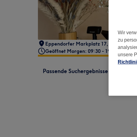
Wir verw
zu perso
Eppendorfer Markplatz 17
,
Hamburg
,
analysie
Geöffnet Morgen: 09:30 - 19:30
unsere P
Richtlin
Passende Suchergebnisse