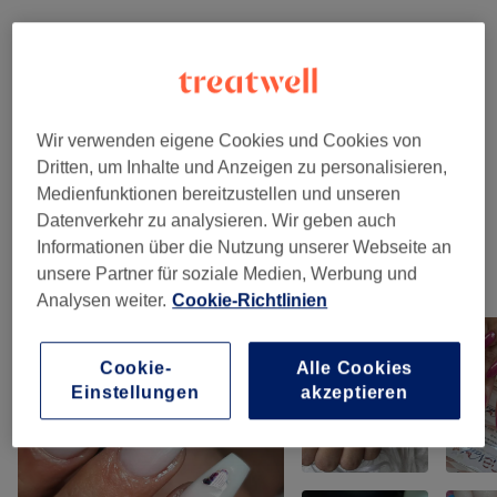
Nicht gefunden wonach du gesucht hast?
Alle Services
Wir verwenden eigene Cookies und Cookies von
Nagelmodellage
(
8
)
ab 30 €
Dritten, um Inhalte und Anzeigen zu personalisieren,
Medienfunktionen bereitzustellen und unseren
Maniküre & Pediküre
(
4
)
ab 1 €
Datenverkehr zu analysieren. Wir geben auch
Informationen über die Nutzung unserer Webseite an
unsere Partner für soziale Medien, Werbung und
Unsere Arbeit
Analysen weiter.
Cookie-Richtlinien
Bild anklicken für weitere Details
Cookie-
Alle Cookies
Einstellungen
akzeptieren