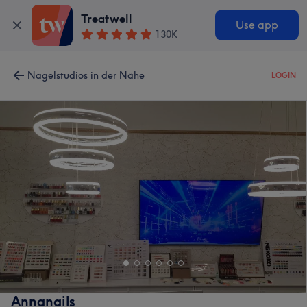
Treatwell
Use app
130K
Nagelstudios in der Nähe
LOGIN
Annanails