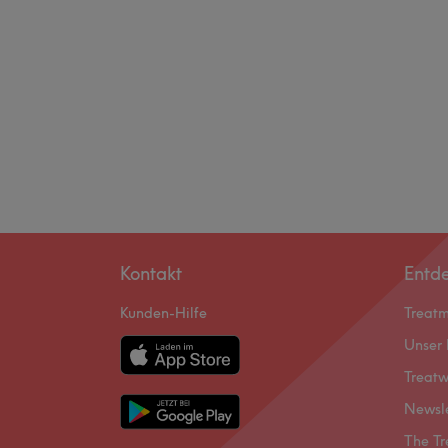
Kontakt
Entd
Kunden-Hilfe
Treat
Unser 
Treatw
Newsl
The Tr