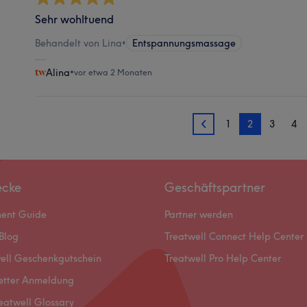
Sehr wohltuend
Behandelt von Lina
•
Entspannungsmassage
Alina
•
vor etwa 2 Monaten
1
2
3
4
1
ecke
Geschäftspartner
ment Guide
Partner werden
Blog
Treatwell Connect Help Center
ell Geschenkgutschein
Treatwell Pro Help Center
etter Anmeldung
eatwell Glossary