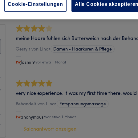
Sauberkeit
Cookie-Einstellungen
Alle Cookies akzeptiere
meine Haare fühlen sich Butterweich nach der Behand
Gestylt von Lina
•
Damen - Haarkuren & Pflege
Jasmin
•
vor etwa 1 Monat
3
6
very nice experience. it was my first time there. woul
1
Behandelt von Lina
•
Entspannungsmassage
3
anonymous
•
vor etwa 1 Monat
7
Salonantwort anzeigen