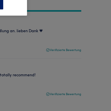
n
lung an. lieben Dank 💗
Verifizierte Bewertung
d totally recommend!
Verifizierte Bewertung