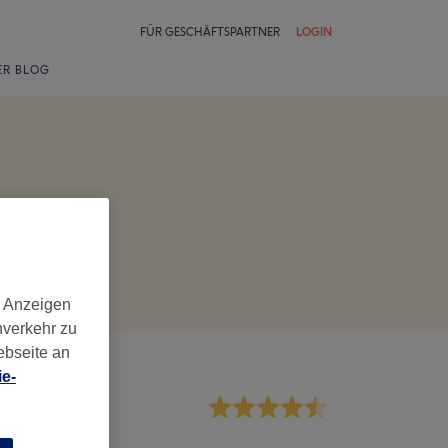
FÜR GESCHÄFTSPARTNER
LOGIN
ER BLOG
d Anzeigen
nverkehr zu
ebseite an
e-
rvice