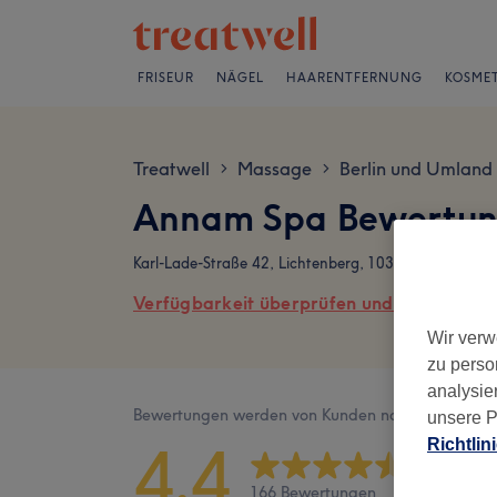
FRISEUR
NÄGEL
HAARENTFERNUNG
KOSMET
Treatwell
Massage
Berlin und Umland
>
>
Annam Spa Bewertu
Karl-Lade-Straße 42, Lichtenberg, 10369 Berlin
Verfügbarkeit überprüfen und online buch
Wir verw
zu perso
analysie
Bewertungen werden von Kunden nach ihrem Besu
unsere P
4,4
Richtlin
166 Bewertungen