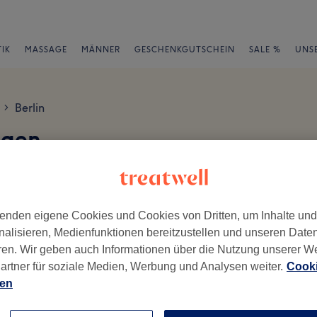
IK
MASSAGE
MÄNNER
GESCHENKGUTSCHEIN
SALE %
UNS
Berlin
>
ngen
en
enden eigene Cookies und Cookies von Dritten, um Inhalte un
nalisieren, Medienfunktionen bereitzustellen und unseren Date
ren. Wir geben auch Informationen über die Nutzung unserer W
ch geschrieben.
artner für soziale Medien, Werbung und Analysen weiter.
Cooki
ien
Ambiente
Se