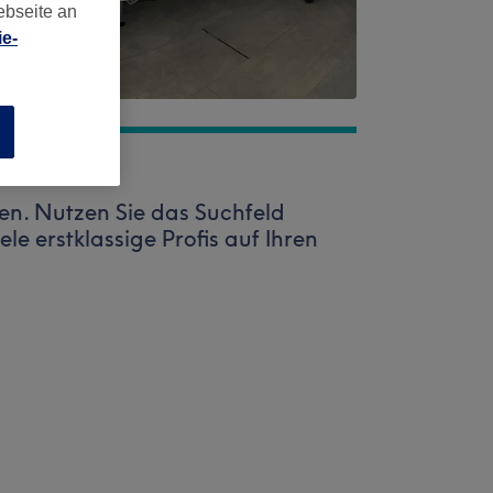
ebseite an
e-
n
en. Nutzen Sie das Suchfeld
ele erstklassige Profis auf Ihren