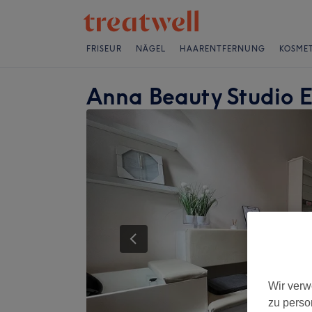
FRISEUR
NÄGEL
HAARENTFERNUNG
KOSMET
Anna Beauty Studio E
Wir verw
zu perso