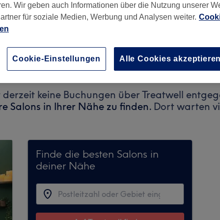
ren. Wir geben auch Informationen über die Nutzung unserer W
artner für soziale Medien, Werbung und Analysen weiter.
Cooki
ien
chland
Cookie-Einstellungen
Alle Cookies akzeptiere
 derzeit keine Buchungen über Treatwell entgeg
e Salons in Ihrer Nähe zu finden.
Dort warten vi
Finde die besten Salons in
deiner Nähe