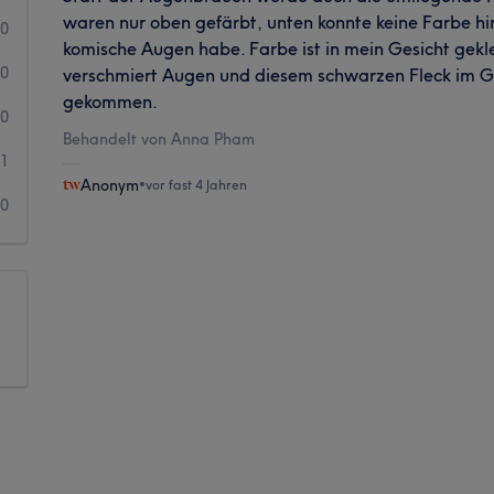
waren nur oben gefärbt, unten konnte keine Farbe hi
0
komische Augen habe. Farbe ist in mein Gesicht gekle
0
verschmiert Augen und diesem schwarzen Fleck im G
gekommen.
0
Behandelt von Anna Pham
1
Anonym
•
vor fast 4 Jahren
0