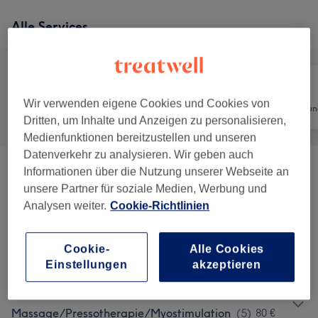
Alle Services
Wir verwenden eigene Cookies und Cookies von
Alle
Nägel
Haarentfernun
Dritten, um Inhalte und Anzeigen zu personalisieren,
Medienfunktionen bereitzustellen und unseren
Datenverkehr zu analysieren. Wir geben auch
Informationen über die Nutzung unserer Webseite an
ab
Augenbrauenkorrektur/Wimpernlaminierung
(
7
)
unsere Partner für soziale Medien, Werbung und
10 €
Analysen weiter.
Cookie-Richtlinien
ECO Bräunung
(
1
)
60 €
Cookie-
Alle Cookies
Microneedling
(
2
)
ab 160 €
Einstellungen
akzeptieren
LPG
ab
Massage/Pressotherapie/Myostimulation
(
5
)
80 €