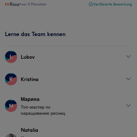
Rosa
•
vor 5 Monaten
Verifizierte Bewertung
Lerne das Team kennen
L
Lubov
Services
K
Kristina
Nägel
Gesicht
Haarentfernung
Services
Марина
М
Топ-мастер по
Nägel
Gesicht
Haarentfernung
наращиванию ресниц
Info
Natalia