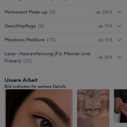
Permanent Make-up
(
5
)
ab 200 €
Gesichtspflege
(
6
)
ab 70 €
Maniküre/Pediküre
(
10
)
ab 10 €
Laser- Haarentfernung (Für Männer Und
ab 25 €
Frauen)
(
23
)
Unsere Arbeit
Bild anklicken für weitere Details