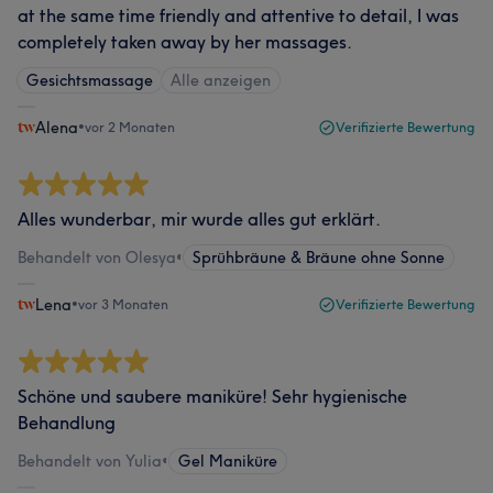
at the same time friendly and attentive to detail, I was
completely taken away by her massages.
Gesichtsmassage
Alle anzeigen
Alena
•
vor 2 Monaten
Verifizierte Bewertung
Alles wunderbar, mir wurde alles gut erklärt.
Behandelt von Olesya
•
Sprühbräune & Bräune ohne Sonne
Lena
•
vor 3 Monaten
Verifizierte Bewertung
Schöne und saubere maniküre! Sehr hygienische
Behandlung
Behandelt von Yulia
•
Gel Maniküre