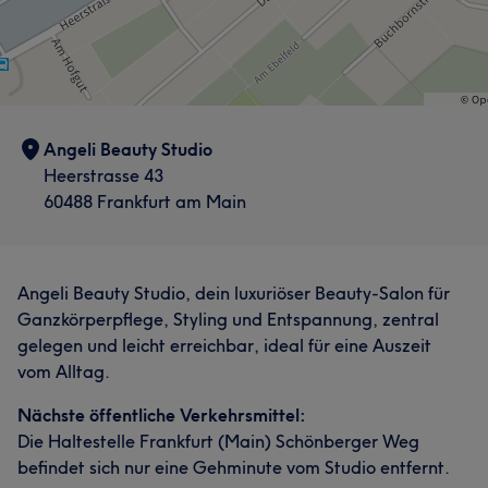
Nägel
Gesicht
волос ✨
🌸 Индивидуально подбирает форму и помогает
скорректировать асимметрию бровей, чтобы
Services
подчеркнуть естественную красоту и гармонию лица ✨
Portfolio
Красивый взгляд, ухоженные брови и приятная
Nägel
Friseur
Gesicht
атмосфера — всё это вы найдёте у нашего мастера
Angeli Beauty Studio
Heerstrasse 43
Services
Portfolio
60488 Frankfurt am Main
Nägel
Gesicht
Angeli Beauty Studio, dein luxuriöser Beauty-Salon für
Portfolio
Ganzkörperpflege, Styling und Entspannung, zentral
gelegen und leicht erreichbar, ideal für eine Auszeit
vom Alltag.
Nächste öffentliche Verkehrsmittel:
Die Haltestelle Frankfurt (Main) Schönberger Weg
befindet sich nur eine Gehminute vom Studio entfernt.