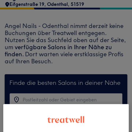
Eifgenstraße 19
,
Odenthal
,
51519
Angel Nails - Odenthal nimmt derzeit keine
Buchungen über Treatwell entgegen.
Nutzen Sie das Suchfeld oben auf der Seite,
um
verfügbare Salons in Ihrer Nähe zu
finden.
Dort warten viele erstklassige Profis
auf Ihren Besuch.
Finde die besten Salons in deiner Nähe
Auf Treatwell finden