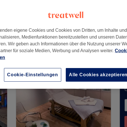
tschland
enden eigene Cookies und Cookies von Dritten, um Inhalte un
nalisieren, Medienfunktionen bereitzustellen und unseren Date
ren. Wir geben auch Informationen über die Nutzung unserer W
artner für soziale Medien, Werbung und Analysen weiter.
Cooki
e Buchungen über Treatwell entgegen. Nutzen S
ien
hrer Nähe zu finden.
Dort warten viele erstklassi
Cookie-Einstellungen
Alle Cookies akzeptiere