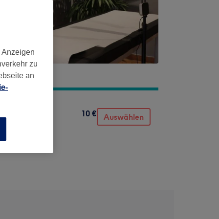
d Anzeigen
nverkehr zu
ebseite an
e-
10 €
Auswählen
n