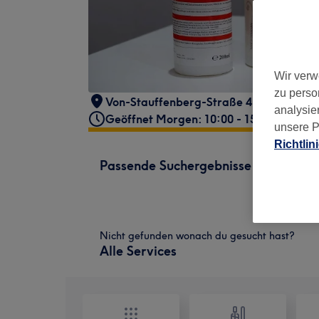
Wir verw
zu perso
Von-Stauffenberg-Straße 41
,
Unterhac
analysie
Geöffnet Morgen: 10:00 - 15:00
unsere P
Richtlin
Passende Suchergebnisse
Nicht gefunden wonach du gesucht hast?
Alle Services