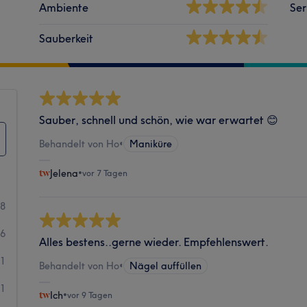
Ambiente
Ser
Sauberkeit
Sauber, schnell und schön, wie war erwartet 😊
Behandelt von Ho
•
Maniküre
Jelena
•
vor 7 Tagen
58
6
Alles bestens..gerne wieder. Empfehlenswert.
1
Behandelt von Ho
•
Nägel auffüllen
1
Ich
•
vor 9 Tagen