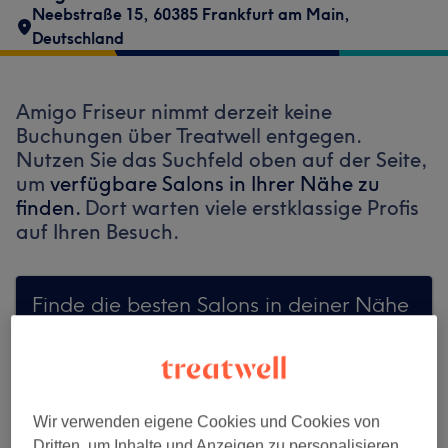
Neebstraße 15, 60385 Frankfurt am Main,
Deutschland
Amigo Friseur nimmt derzeit keine
Buchungen über Treatwell entgegen.
Nutzen Sie das Suchfeld oben auf der Seite,
um
verfügbare Salons in Ihrer Nähe zu
finden.
Dort warten viele erstklassige Profis
auf Ihren Besuch.
Finde die besten Salons in deiner Nähe
Auf Treatwell finden
Wir verwenden eigene Cookies und Cookies von
Dritten, um Inhalte und Anzeigen zu personalisieren,