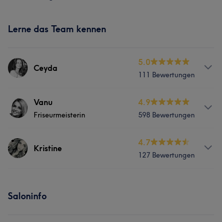
Lerne das Team kennen
5.0
Ceyda
111 Bewertungen
Services
Vanu
4.9
Friseurmeisterin
598 Bewertungen
Friseur
Gesicht
Services
4.7
Kristine
Was unsere Kunden über Ceyda sagen
127 Bewertungen
Friseur
Gesicht
Herzlich
9
Kompetent
8
Professionell
6
Services
Was unsere Kunden über Vanu sagen
Saloninfo
Friseur
Gesicht
Professionell
54
Kompetent
43
Talentiert
31