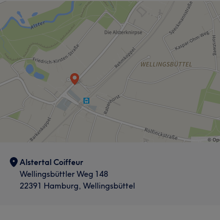
Was unsere Kunden über Kristine sagen
Erfahren
30
Kompetent
13
Professionell
9
Talentiert
6
Gründlich
6
Alstertal Coiffeur
Wellingsbüttler Weg 148
22391 Hamburg, Wellingsbüttel