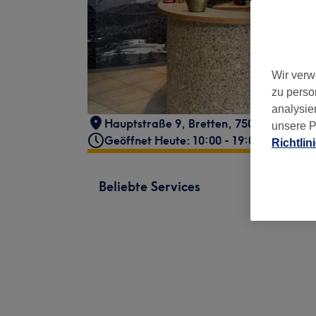
Wir verw
zu perso
analysie
Hauptstraße 9
,
Bretten
,
75015
unsere P
Geöffnet Heute: 10:00 - 19:00
Richtlin
Beliebte Services