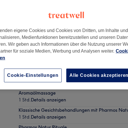
enden eigene Cookies und Cookies von Dritten, um Inhalte un
nalisieren, Medienfunktionen bereitzustellen und unseren Date
ren. Wir geben auch Informationen über die Nutzung unserer W
artner für soziale Medien, Werbung und Analysen weiter.
Cooki
ien
Rücken-Nacken-Schultermassage
Cookie-Einstellungen
Alle Cookies akzeptiere
30 Min.
Details anzeigen
Aromaölmassage
1 Std.
Details anzeigen
Klassische Gesichtsbehandlungen mit Pharmos Nat
1 Std.
Details anzeigen
Pharmos Natur Rituale