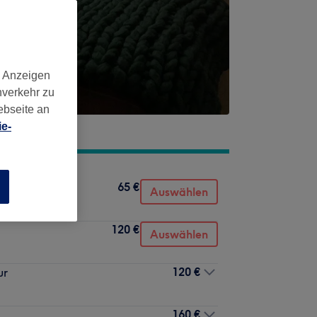
d Anzeigen
nverkehr zu
ebseite an
e-
65 €
n
Auswählen
120 €
Auswählen
120 €
ur
160 €