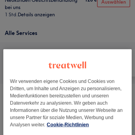
Neukunden Gesichtsbehandlung
Auswählen
bei uns
1 Std.
Details anzeigen
Alle Services
Alle
Gesicht
Massage
Wir verwenden eigene Cookies und Cookies von
Dritten, um Inhalte und Anzeigen zu personalisieren,
Gesichtsbehandlung Für Neukunden
(
1
)
Medienfunktionen bereitzustellen und unseren
120 €
Datenverkehr zu analysieren. Wir geben auch
Verwöhnbäder Im Hozbottich
(
1
)
Informationen über die Nutzung unserer Webseite an
60 €
unsere Partner für soziale Medien, Werbung und
Analysen weiter.
Cookie-Richtlinien
Medical Spa, Anti-Aging
(
2
)
ab 175 €