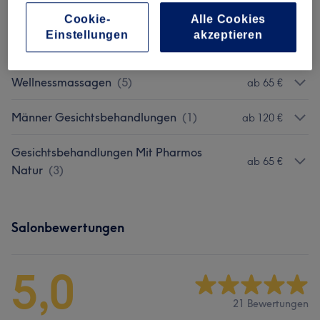
Körperpackungen Im Soft-Pack
(
1
)
90 €
Cookie-
Alle Cookies
Einstellungen
akzeptieren
Körperpeelings
(
1
)
ab 40 €
Wellnessmassagen
(
5
)
ab 65 €
Männer Gesichtsbehandlungen
(
1
)
ab 120 €
Gesichtsbehandlungen Mit Pharmos
ab 65 €
Natur
(
3
)
Salonbewertungen
5,0
21 Bewertungen