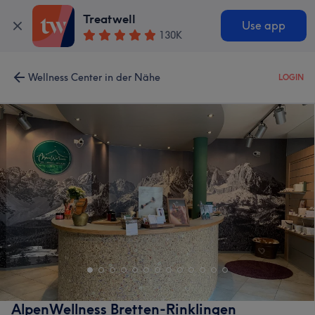
Treatwell
Use app
130K
Wellness Center in der Nähe
LOGIN
AlpenWellness Bretten-Rinklingen