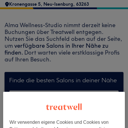
Kronengasse 5
,
Neu-Isenburg
,
63263
Alma Wellness-Studio nimmt derzeit keine
Buchungen über Treatwell entgegen.
Nutzen Sie das Suchfeld oben auf der Seite,
um
verfügbare Salons in Ihrer Nähe zu
finden.
Dort warten viele erstklassige Profis
auf Ihren Besuch.
Finde die besten Salons in deiner Nähe
Auf Treatwell finden
Wir verwenden eigene Cookies und Cookies von