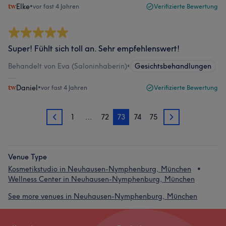
Elke
•
vor fast 4 Jahren
Verifizierte Bewertung
Super! Fühlt sich toll an. Sehr empfehlenswert!
Behandelt von Eva (Saloninhaberin)
•
Gesichtsbehandlungen
Daniel
•
vor fast 4 Jahren
Verifizierte Bewertung
1
…
72
73
74
75
72
74
Venue Type
Kosmetikstudio in Neuhausen-Nymphenburg, München
Wellness Center in Neuhausen-Nymphenburg, München
See more venues in Neuhausen-Nymphenburg, München