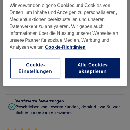
Wir verwenden eigene Cookies und Cookies von
Sauberkeit
Dritten, um Inhalte und Anzeigen zu personalisieren,
Medienfunktionen bereitzustellen und unseren
Service
Datenverkehr zu analysieren. Wir geben auch
Informationen über die Nutzung unserer Webseite an
unsere Partner für soziale Medien, Werbung und
Analysen weiter.
Cookie-Richtlinien
Bewertungen filtern
Cookie-
Alle Cookies
Behandlung
Alle Bewertungen
Einstellungen
akzeptieren
Bewertung
Nach Sternen filtern
Verifizierte Bewertungen
Geschrieben von unseren Kunden, damit du weißt, was
dich in jedem Salon erwartet.