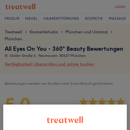
LOGIN
FRISEUR
NÄGEL
HAARENTFERNUNG
KOSMETIK
MASSAGE
Treatwell
Kosmetikstudio
München und Umland
>
>
>
München
All Eyes On You - 360° Beauty Bewertungen
St.-Galler-Straße 6 , Neuhausen, 80637 München
Verfügbarkeit überprüfen und online buchen
Bewertungen werden von Kunden nach ihrem Besuch geschrieben.
5,0
415 Bewertungen
Ambiente