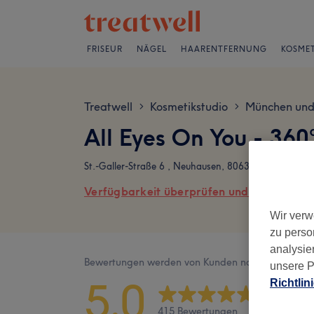
FRISEUR
NÄGEL
HAARENTFERNUNG
KOSMET
Treatwell
Kosmetikstudio
München un
>
>
All Eyes On You - 36
St.-Galler-Straße 6 , Neuhausen, 80637 München
Verfügbarkeit überprüfen und online buch
Wir verw
zu perso
analysie
Bewertungen werden von Kunden nach ihrem Besu
unsere P
5,0
Richtlin
415 Bewertungen