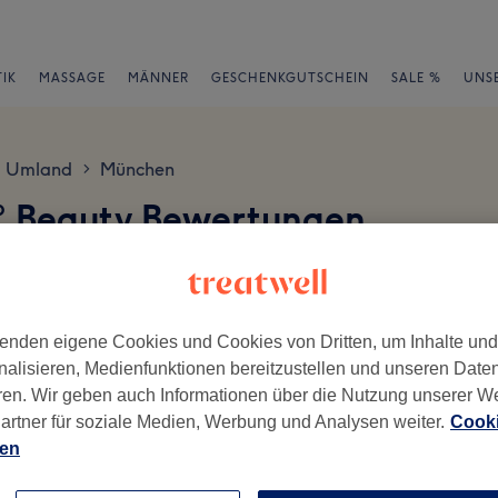
IK
MASSAGE
MÄNNER
GESCHENKGUTSCHEIN
SALE %
UNS
d Umland
München
>
0° Beauty Bewertungen
en
enden eigene Cookies und Cookies von Dritten, um Inhalte un
nalisieren, Medienfunktionen bereitzustellen und unseren Date
ren. Wir geben auch Informationen über die Nutzung unserer W
ch geschrieben.
artner für soziale Medien, Werbung und Analysen weiter.
Cooki
ien
Ambiente
Se