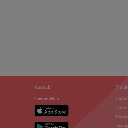
Kontakt
Entd
Kunden-Hilfe
Treat
Unser 
Treatw
Newsl