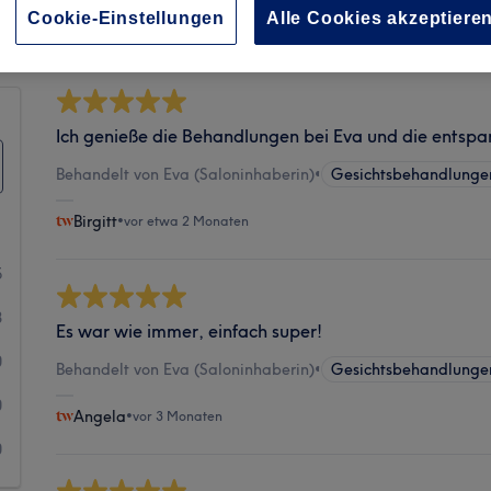
Sauberkeit
Cookie-Einstellungen
Alle Cookies akzeptiere
Ich genieße die Behandlungen bei Eva und die entsp
Behandelt von Eva (Saloninhaberin)
•
Gesichtsbehandlunge
Birgitt
•
vor etwa 2 Monaten
5
8
Es war wie immer, einfach super!
0
Behandelt von Eva (Saloninhaberin)
•
Gesichtsbehandlunge
0
Angela
•
vor 3 Monaten
0