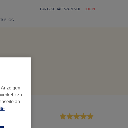
FÜR GESCHÄFTSPARTNER
LOGIN
ER BLOG
d Anzeigen
nverkehr zu
ebseite an
e-
rvice