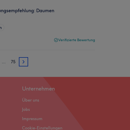
idungsempfehlung: Daumen
n
Verifizierte Bewertung
…
75
3
Unternehmen
Über uns
Jobs
Impressum
Cookie-Einstellungen