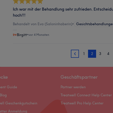
Ich war mit der Behandlung sehr zufrieden. Entsche
hoch!!!
Behandelt von Eva (Saloninhaberin)
•
Gesichtsbehandlunge
Birgitt
•
vor 4 Monaten
1
2
3
4
1
ecke
Geschäftspartner
ment Guide
Partner werden
Blog
Treatwell Connect Help Center
ell Geschenkgutschein
Treatwell Pro Help Center
etter Anmeldung