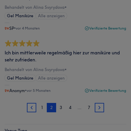
Behandelt von Alina Svyrydova
•
Gel Maniküre
Alle anzeigen
SP
•
vor 4 Monaten
Verifizierte Bewertung
Ich bin mittlerweile regelmäßig hier zur maniküre und
sehr zufrieden.
Behandelt von Alina Svyrydova
•
Gel Maniküre
Alle anzeigen
Anonym
•
vor 5 Monaten
Verifizierte Bewertung
1
2
3
4
…
7
1
3
Venue Type