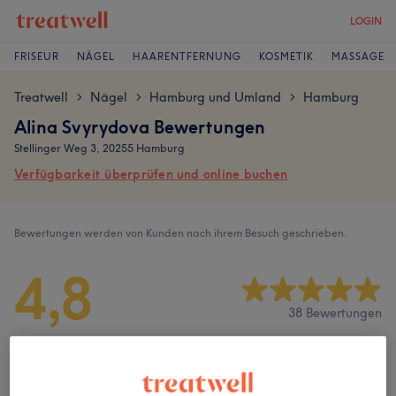
LOGIN
FRISEUR
NÄGEL
HAARENTFERNUNG
KOSMETIK
MASSAGE
Treatwell
Nägel
Hamburg und Umland
Hamburg
>
>
>
Alina Svyrydova Bewertungen
Stellinger Weg 3, 20255 Hamburg
Verfügbarkeit überprüfen und online buchen
Bewertungen werden von Kunden nach ihrem Besuch geschrieben.
4,8
38 Bewertungen
Ambiente