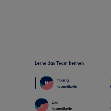
Lerne das Team kennen
Hoang
H
KosmetikerIn
Loc
L
KosmetikerIn