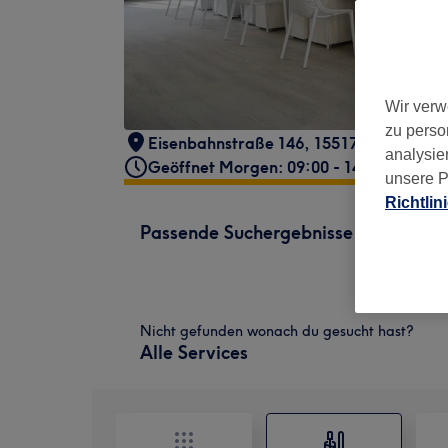
Wir verw
zu perso
Eisenbahnstraße 146, 15517 Fürstenwa
analysie
Geöffnet Morgen: 09:00 - 14:30
unsere P
Richtlin
Passende Suchergebnisse
Nicht gefunden wonach du gesucht hast?
Alle Services