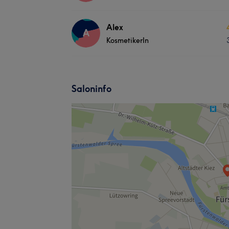
Alex
A
KosmetikerIn
Saloninfo