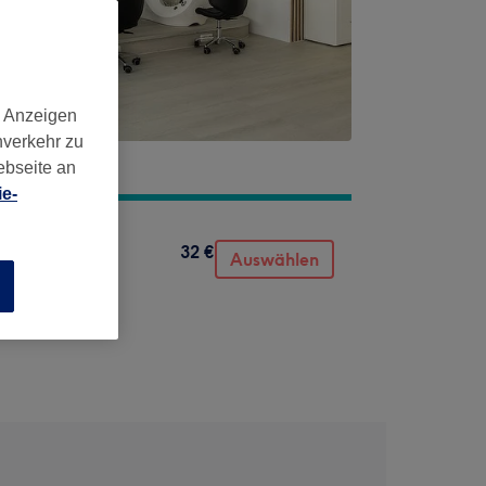
d Anzeigen
nverkehr zu
ebseite an
e-
32 €
Auswählen
n