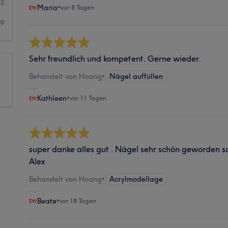
3
Maria
•
vor 8 Tagen
9
Sehr freundlich und kompetent. Gerne wieder.
Behandelt von Hoang
•
Nägel auffüllen
Kathleen
•
vor 11 Tagen
super danke alles gut . Nägel sehr schön geworden so
Alex
Behandelt von Hoang
•
Acrylmodellage
Beate
•
vor 18 Tagen