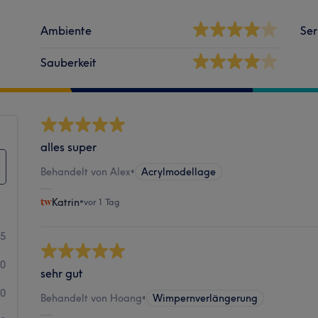
Ambiente
Ser
Sauberkeit
alles super
Behandelt von Alex
•
Acrylmodellage
Katrin
•
vor 1 Tag
85
30
sehr gut
10
Behandelt von Hoang
•
Wimpernverlängerung