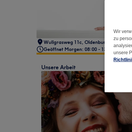
Wir verw
zu perso
Wullgrasweg 11c
,
Oldenburg
,
26135
analysie
Geöffnet Morgen: 08:00 - 13:00
unsere P
Richtlin
Unsere Arbeit