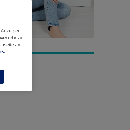
d Anzeigen
nverkehr zu
ebseite an
e-
n