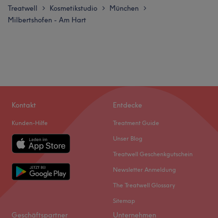
Treatwell
Kosmetikstudio
München
>
>
>
Milbertshofen - Am Hart
Kontakt
Entdecke
Kunden-Hilfe
Treatment Guide
Unser Blog
Treatwell Geschenkgutschein
Newsletter Anmeldung
The Treatwell Glossary
Sitemap
Geschäftspartner
Unternehmen