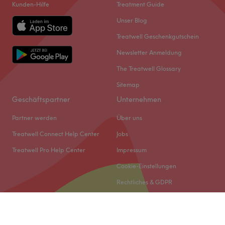
Kunden-Hilfe
Treatment Guide
Unser Blog
Treatwell Geschenkgutschein
Newsletter Anmeldung
The Treatwell Glossary
Sitemap
Geschäftspartner
Unternehmen
Partner werden
Über uns
Treatwell Connect Help Center
Jobs
Treatwell Pro Help Center
Impressum
Cookie-Einstellungen
Rechtliches & GDPR
© 2026 Treatwell DACH GmbH