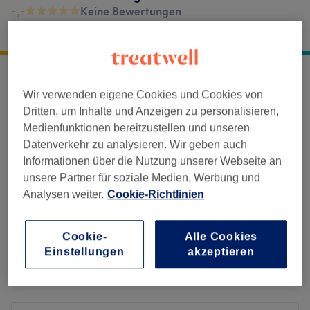
-,-
Keine Bewertungen
Fontanestraße 4 b
,
Berlin
,
14193
Geöffnet Morgen: 08:30 - 18:30
Salonbewertungen
Wir verwenden eigene Cookies und Cookies von
Dritten, um Inhalte und Anzeigen zu personalisieren,
Medienfunktionen bereitzustellen und unseren
-.-
Datenverkehr zu analysieren. Wir geben auch
Informationen über die Nutzung unserer Webseite an
0 Bewertung
unsere Partner für soziale Medien, Werbung und
Analysen weiter.
Cookie-Richtlinien
Bewertungen filtern
Cookie-
Alle Cookies
Einstellungen
akzeptieren
Bewertung
Nach Sternen filtern