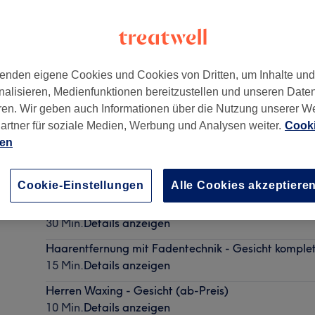
enden eigene Cookies und Cookies von Dritten, um Inhalte un
nalisieren, Medienfunktionen bereitzustellen und unseren Date
10672
ren. Wir geben auch Informationen über die Nutzung unserer W
artner für soziale Medien, Werbung und Analysen weiter.
Cooki
ien
Herren - Trockenhaarschnitt
25 Min.
Details anzeigen
Cookie-Einstellungen
Alle Cookies akzeptiere
Herren - Waschen, Schneiden, Stylen & Bartrasur
30 Min.
Details anzeigen
Haarentfernung mit Fadentechnik - Gesicht komple
15 Min.
Details anzeigen
Herren Waxing - Gesicht (ab-Preis)
10 Min.
Details anzeigen