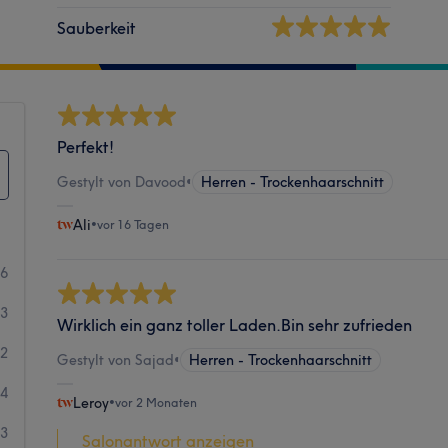
Sauberkeit
Perfekt!
Gestylt von Davood
•
Herren - Trockenhaarschnitt
Ali
•
vor 16 Tagen
36
13
Wirklich ein ganz toller Laden.Bin sehr zufrieden
2
Gestylt von Sajad
•
Herren - Trockenhaarschnitt
4
Leroy
•
vor 2 Monaten
3
Salonantwort anzeigen