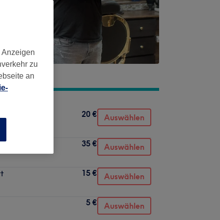
d Anzeigen
nverkehr zu
ebseite an
e-
20 €
Auswählen
n
35 €
Auswählen
15 €
tt
Auswählen
5 €
Auswählen