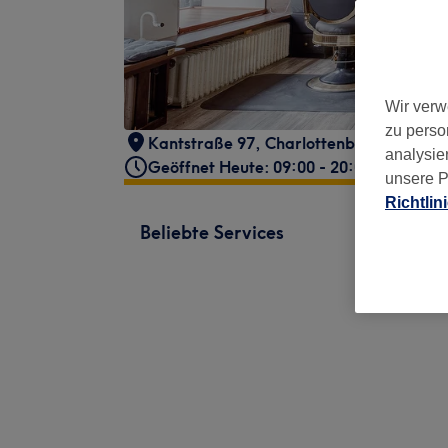
Wir verw
zu perso
Kantstraße 97
,
Charlottenburg
,
Berlin
,
analysie
Geöffnet Heute: 09:00 - 20:00
unsere P
Richtlin
Beliebte Services