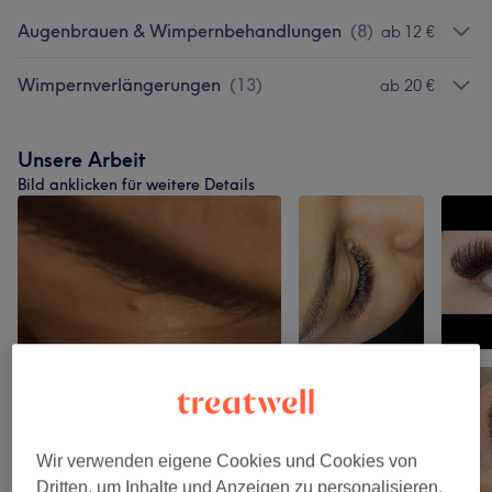
Augenbrauen & Wimpernbehandlungen
(
8
)
ab 12 €
Wimpernverlängerungen
(
13
)
ab 20 €
Unsere Arbeit
Bild anklicken für weitere Details
Wir verwenden eigene Cookies und Cookies von
Dritten, um Inhalte und Anzeigen zu personalisieren,