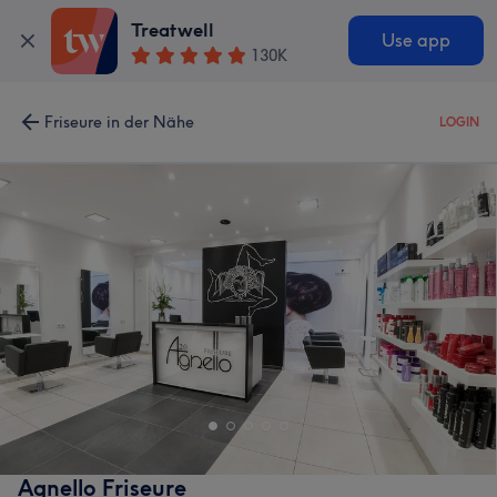
Treatwell
Use app
130K
Friseure in der Nähe
LOGIN
Agnello Friseure