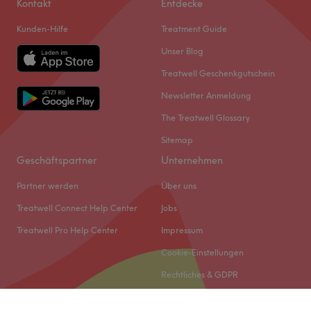
Kontakt
Entdecke
Kunden-Hilfe
Treatment Guide
Unser Blog
Treatwell Geschenkgutschein
Newsletter Anmeldung
The Treatwell Glossary
Sitemap
Geschäftspartner
Unternehmen
Partner werden
Über uns
Treatwell Connect Help Center
Jobs
Treatwell Pro Help Center
Impressum
Cookie-Einstellungen
Rechtliches & GDPR