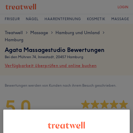
LOGIN
FRISEUR
NÄGEL
HAARENTFERNUNG
KOSMETIK
MASSAGE
Treatwell
Massage
Hamburg und Umland
>
>
>
Hamburg
Agata Massagestudio Bewertungen
Bei den Mühren 74, Innestadt, 20457 Hamburg
Verfügbarkeit überprüfen und online buchen
Bewertungen werden von Kunden nach ihrem Besuch geschrieben.
5,0
519 Bewertungen
Ambiente