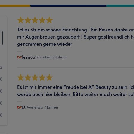
Tolles Studio schöne Einrichtung ! Ein Riesen danke a
mir Augenbrauen gezaubert ! Super gastfreundlich hat
genommen gerne wieder
Jessica
•
vor etwa 7 Jahren
2
0
Es ist mir immer eine Freude bei AF Beauty zu sein. Ic
0
werde auch hier bleiben. Bitte weiter mach weiter so!
0
D.
•
vor etwa 7 Jahren
0