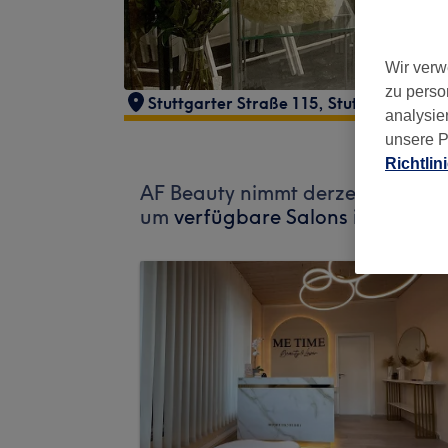
Wir verw
zu perso
Stuttgarter Straße 115
,
Stuttgart, Feue
analysie
unsere P
Richtlin
AF Beauty nimmt derzeit keine B
um
verfügbare Salons in Ihrer N