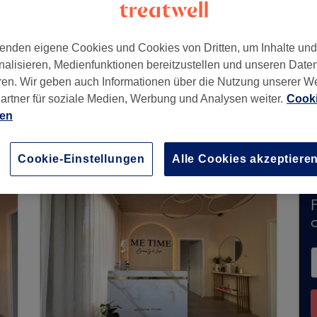
enden eigene Cookies und Cookies von Dritten, um Inhalte un
nalisieren, Medienfunktionen bereitzustellen und unseren Date
rbach
,
70469
ren. Wir geben auch Informationen über die Nutzung unserer W
artner für soziale Medien, Werbung und Analysen weiter.
Cooki
ien
uchungen über Treatwell entgegen. Nutzen Sie d
ähe zu finden.
Dort warten viele erstklassige Pro
Cookie-Einstellungen
Alle Cookies akzeptiere