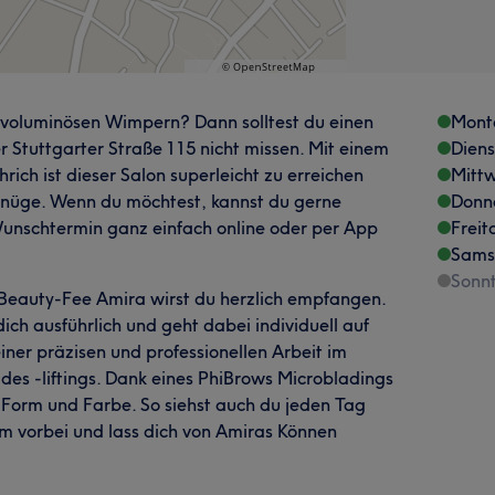
 voluminösen Wimpern? Dann solltest du einen
Mont
 Stuttgarter Straße 115 nicht missen. Mit einem
Dien
ch ist dieser Salon superleicht zu erreichen
Mitt
Genüge. Wenn du möchtest, kannst du gerne
Donn
unschtermin ganz einfach online oder per App
Freit
Sams
Sonn
n Beauty-Fee Amira wirst du herzlich empfangen.
ich ausführlich und geht dabei individuell auf
iner präzisen und professionellen Arbeit im
es -liftings. Dank eines PhiBrows Microbladings
Form und Farbe. So siehst auch du jeden Tag
m vorbei und lass dich von Amiras Können