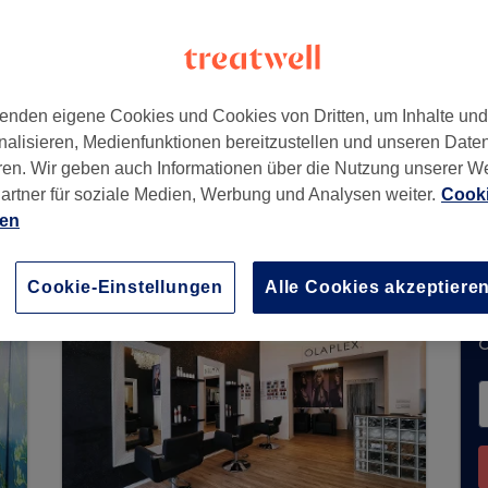
land
enden eigene Cookies und Cookies von Dritten, um Inhalte un
nalisieren, Medienfunktionen bereitzustellen und unseren Date
ren. Wir geben auch Informationen über die Nutzung unserer W
artner für soziale Medien, Werbung und Analysen weiter.
Cooki
eit keine Buchungen über Treatwell entgegen. N
ien
n Ihrer Nähe zu finden.
Dort warten viele erstkl
Cookie-Einstellungen
Alle Cookies akzeptiere