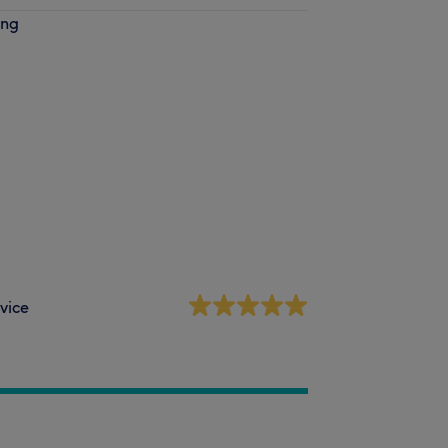
ung
vice