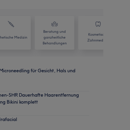
Beratung und
Kosmetische
thetische Medizin
ganzheitliche
Zahnmedizin
Behandlungen
icroneedling für Gesicht, Hals und
men-SHR Dauerhafte Haarentfernung
g Bikini komplett
rafacial