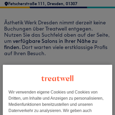
Fetscherstraße 111
,
Dresden
,
01307
Ästhetik Werk Dresden nimmt derzeit keine
Buchungen über Treatwell entgegen.
Nutzen Sie das Suchfeld oben auf der Seite,
um
verfügbare Salons in Ihrer Nähe zu
finden.
Dort warten viele erstklassige Profis
auf Ihren Besuch.
Finde die besten Salons in deiner Nähe
Wir verwenden eigene Cookies und Cookies von
Dritten, um Inhalte und Anzeigen zu personalisieren,
Auf Treatwell finden
Medienfunktionen bereitzustellen und unseren
Datenverkehr zu analysieren. Wir geben auch