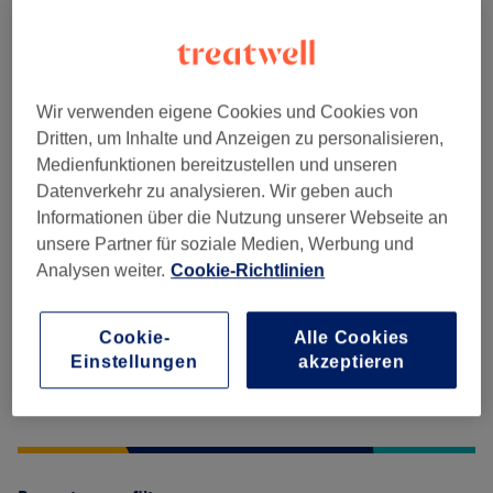
Massagen
(
2
)
ab 25 €
Wir verwenden eigene Cookies und Cookies von
Salonbewertungen
Dritten, um Inhalte und Anzeigen zu personalisieren,
Medienfunktionen bereitzustellen und unseren
4,9
Datenverkehr zu analysieren. Wir geben auch
Informationen über die Nutzung unserer Webseite an
55 Bewertungen
unsere Partner für soziale Medien, Werbung und
Analysen weiter.
Cookie-Richtlinien
Ambiente
Cookie-
Alle Cookies
Sauberkeit
Einstellungen
akzeptieren
Service