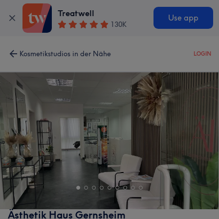
Treatwell
Use app
130K
Kosmetikstudios in der Nähe
LOGIN
Ästhetik Haus Gernsheim