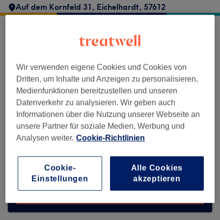
Auf dem Kornfeld 31
,
Eichelhardt
,
57612
Aesthetic Studio nimmt derzeit keine
Buchungen über Treatwell entgegen.
Nutzen Sie das Suchfeld oben auf der Seite,
Wir verwenden eigene Cookies und Cookies von
um
verfügbare Salons in Ihrer Nähe zu
Dritten, um Inhalte und Anzeigen zu personalisieren,
finden.
Dort warten viele erstklassige Profis
Medienfunktionen bereitzustellen und unseren
auf Ihren Besuch.
Datenverkehr zu analysieren. Wir geben auch
Informationen über die Nutzung unserer Webseite an
unsere Partner für soziale Medien, Werbung und
Finde die besten Salons in deiner Nähe
Analysen weiter.
Cookie-Richtlinien
Cookie-
Alle Cookies
Einstellungen
akzeptieren
Auf Treatwell finden