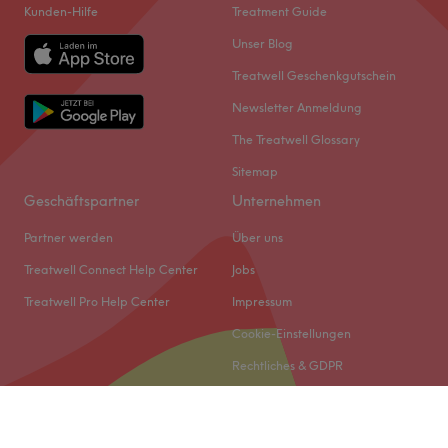
Kunden-Hilfe
Treatment Guide
Unser Blog
Treatwell Geschenkgutschein
Newsletter Anmeldung
The Treatwell Glossary
Sitemap
Geschäftspartner
Unternehmen
Partner werden
Über uns
Treatwell Connect Help Center
Jobs
Treatwell Pro Help Center
Impressum
Cookie-Einstellungen
Rechtliches & GDPR
© 2026 Treatwell DACH GmbH