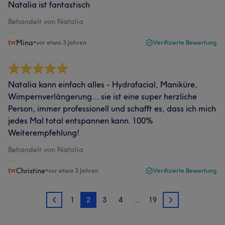
Natalia ist fantastisch
Behandelt von Natalia
Mina
•
vor etwa 3 Jahren
Verifizierte Bewertung
Natalia kann einfach alles - Hydrafacial, Maniküre,
Wimpernverlängerung... sie ist eine super herzliche
Person, immer professionell und schafft es, dass ich mich
jedes Mal total entspannen kann. 100%
Weiterempfehlung!
Behandelt von Natalia
Christine
•
vor etwa 3 Jahren
Verifizierte Bewertung
1
2
3
4
…
19
1
3