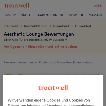
LOGIN
FRISEUR
NÄGEL
HAARENTFERNUNG
KOSMETIK
MASSAGE
Treatwell
Kosmetikstudio
Rheinland
Düsseldorf
>
>
>
Aesthetic Lounge Bewertungen
Bilker Allee 70, Stadtbezirk 3, 40219 Düsseldorf
Verfügbarkeit überprüfen und online buchen
Bewertungen werden von Kunden nach ihrem Besuch geschrieben.
5,0
135 Bewertungen
Ambiente
Wir verwenden eigene Cookies und Cookies von
Dritten, um Inhalte und Anzeigen zu personalisieren,