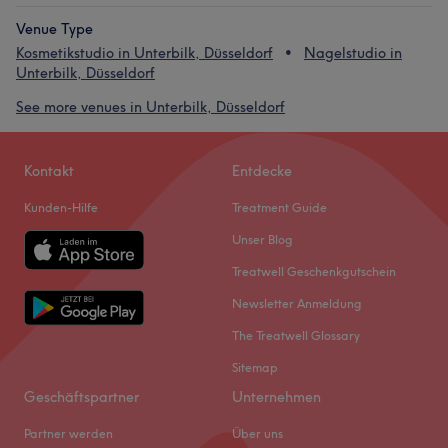
Venue Type
Kosmetikstudio in Unterbilk, Düsseldorf
Nagelstudio in
Unterbilk, Düsseldorf
See more venues in Unterbilk, Düsseldorf
Kontakt
Entdecke
Kunden-Hilfe
Treatment Guide
Unser Blog
Treatwell Geschenkgutschein
Newsletter Anmeldung
The Treatwell Glossary
Sitemap
Geschäftspartner
Unternehmen
Partner werden
Über uns