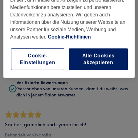
Sauberkeit
Medienfunktionen bereitzustellen und unseren
Datenverkehr zu analysieren. Wir geben auch
Service
Informationen über die Nutzung unserer Webseite an
unsere Partner für soziale Medien, Werbung und
Analysen weiter.
Cookie-Richtlinien
Bewertungen filtern
Cookie-
Alle Cookies
Bewertung
Nach Sternen filtern
Einstellungen
akzeptieren
Verifizierte Bewertungen
Geschrieben von unseren Kunden, damit du weißt, was
dich in jedem Salon erwartet.
Sauber, gründlich und sympathisch!
Behandelt von Natalia