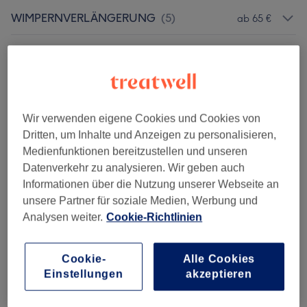
WIMPERNVERLÄNGERUNG
(
5
)
ab 65 €
WIMPERN& AUGENBRAUEN
ab 59 €
BEHANDLUNGEN
(
2
)
Gesichtsbehandlungen
(
4
)
ab 59 €
Wir verwenden eigene Cookies und Cookies von
Dritten, um Inhalte und Anzeigen zu personalisieren,
Medienfunktionen bereitzustellen und unseren
Salonbewertungen
Datenverkehr zu analysieren. Wir geben auch
Informationen über die Nutzung unserer Webseite an
5,0
unsere Partner für soziale Medien, Werbung und
Analysen weiter.
Cookie-Richtlinien
6 Bewertungen
Cookie-
Alle Cookies
Ambiente
Einstellungen
akzeptieren
Sauberkeit