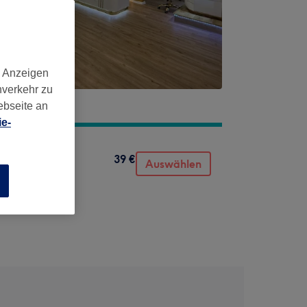
d Anzeigen
nverkehr zu
ebseite an
e-
39 €
Auswählen
n