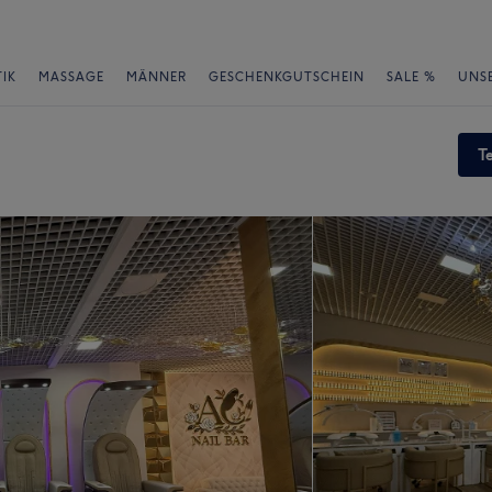
IK
MASSAGE
MÄNNER
GESCHENKGUTSCHEIN
SALE %
UNS
T