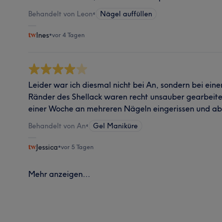
Behandelt von Leon
•
Nägel auffüllen
Ines
•
vor 4 Tagen
Leider war ich diesmal nicht bei An, sondern bei ein
Ränder des Shellack waren recht unsauber gearbeitet
einer Woche an mehreren Nägeln eingerissen und ab
Behandelt von An
•
Gel Maniküre
Jessica
•
vor 5 Tagen
Mehr anzeigen...