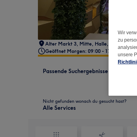
Wir verw
zu perso
Alter Markt 3
,
Mitte
,
Halle
,
06108
analysie
Geöffnet Morgen: 09:00 - 17:00
unsere P
Richtlin
Passende Suchergebnisse
Nicht gefunden wonach du gesucht hast?
Alle Services