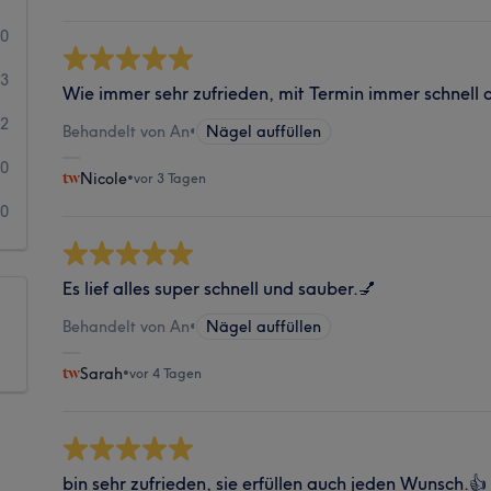
50
3
Wie immer sehr zufrieden, mit Termin immer schnell 
2
Behandelt von An
•
Nägel auffüllen
0
Nicole
•
vor 3 Tagen
0
Es lief alles super schnell und sauber.💅
Behandelt von An
•
Nägel auffüllen
Sarah
•
vor 4 Tagen
bin sehr zufrieden, sie erfüllen auch jeden Wunsch.👍