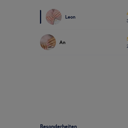
Leon
An
Besonderheiten