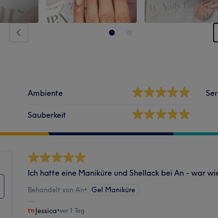
Ambiente
Ser
Sauberkeit
Ich hatte eine Maniküre und Shellack bei An - war wi
Behandelt von An
•
Gel Maniküre
Jessica
•
vor 1 Tag