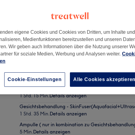
enden eigene Cookies und Cookies von Dritten, um Inhalte un
nalisieren, Medienfunktionen bereitzustellen und unseren Date
n
,
13465
ren. Wir geben auch Informationen über die Nutzung unserer W
artner für soziale Medien, Werbung und Analysen weiter.
Cooki
ien
Gesichtsbehandlung - HSR Lifting
1 Std. 15 Min.
Details anzeigen
Cookie-Einstellungen
Alle Cookies akzeptiere
Gesichtsbehandlung - Glow
1 Std. 15 Min.
Details anzeigen
Gesichtsbehandlung - SkinFuser(Aquafacial+Ultrasc
1 Std. 35 Min.
Details anzeigen
Ampulle ( nur in kombination zu Gesichtsbehandlun
5 Min.
Details anzeigen