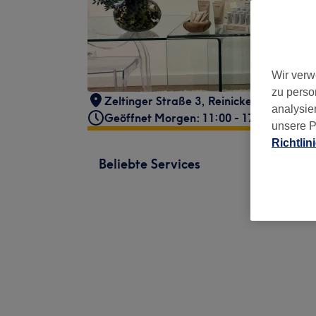
Wir verw
zu perso
Zeltinger Straße 3
,
Reinickendorf
,
Berli
analysie
Geöffnet Morgen: 11:00 - 17:00
unsere P
Richtlin
Beliebte Services