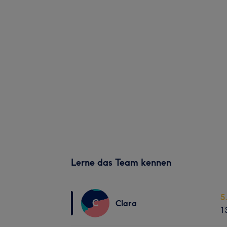
Lerne das Team kennen
5
C
Clara
1