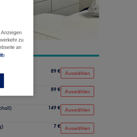
d Anzeigen
nverkehr zu
ebseite an
e-
89 €
Auswählen
n
89 €
Auswählen
149 €
hall)
Auswählen
7 €
g)
Auswählen