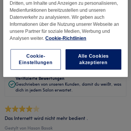
Sauberkeit
Dritten, um Inhalte und Anzeigen zu personalisieren,
Medienfunktionen bereitzustellen und unseren
Service
Datenverkehr zu analysieren. Wir geben auch
Informationen über die Nutzung unserer Webseite an
unsere Partner für soziale Medien, Werbung und
Analysen weiter.
Cookie-Richtlinien
Bewertungen filtern
Cookie-
Alle Cookies
Bewertung
Nach Sternen filtern
Einstellungen
akzeptieren
Verifizierte Bewertungen
Geschrieben von unseren Kunden, damit du weißt, was
dich in jedem Salon erwartet.
Das Internett wird nicht mehr bedient .
Gestylt von Hasan Basak