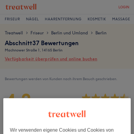
LOGIN
FRISEUR
NÄGEL
HAARENTFERNUNG
KOSMETIK
MASSAGE
Treatwell
Friseur
Berlin und Umland
Berlin
>
>
>
Abschnitt37 Bewertungen
Machnower Straße 1, 14165 Berlin
Verfügbarkeit überprüfen und online buchen
Bewertungen werden von Kunden nach ihrem Besuch geschrieben.
4,3
17 Bewertungen
Ambiente
Wir verwenden eigene Cookies und Cookies von