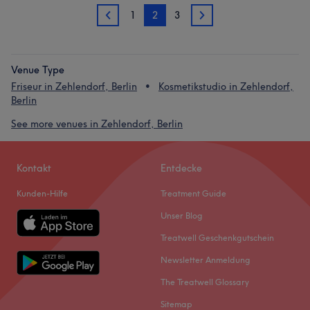
1
2
3
1
3
Venue Type
Friseur in Zehlendorf, Berlin
Kosmetikstudio in Zehlendorf,
Berlin
See more venues in Zehlendorf, Berlin
Kontakt
Entdecke
Kunden-Hilfe
Treatment Guide
Unser Blog
Treatwell Geschenkgutschein
Newsletter Anmeldung
The Treatwell Glossary
Sitemap