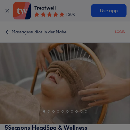
Treatwell
Use app
130K
Massagestudios in der Nähe
LOGIN
5Seasons HeadSpa & Wellness