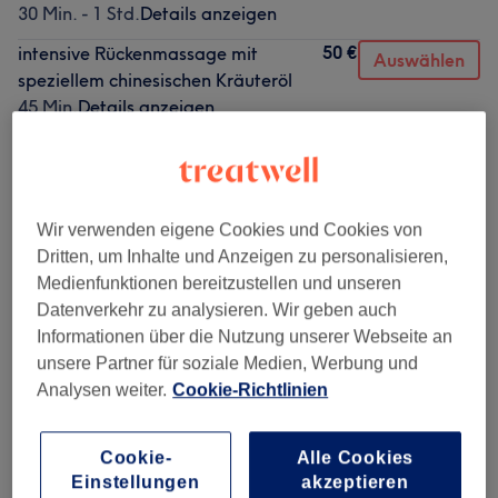
30 Min. - 1 Std.
Details anzeigen
50 €
intensive Rückenmassage mit
Auswählen
speziellem chinesischen Kräuteröl
45 Min.
Details anzeigen
Alle Services
Wir verwenden eigene Cookies und Cookies von
HeadSpa
(
5
)
ab 79 €
Dritten, um Inhalte und Anzeigen zu personalisieren,
Medienfunktionen bereitzustellen und unseren
TCM
(
11
)
ab 40 €
Datenverkehr zu analysieren. Wir geben auch
Informationen über die Nutzung unserer Webseite an
Wellness
(
9
)
ab 39 €
unsere Partner für soziale Medien, Werbung und
Analysen weiter.
Cookie-Richtlinien
Haarkuren & Pflege
(
5
)
ab 40 €
Cookie-
Alle Cookies
Einstellungen
akzeptieren