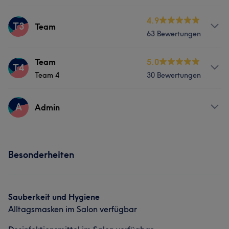
Körper
Friseur
Massage
Services
4.9
T3
Team
Was unsere Kunden über Team sagen
63 Bewertungen
Körper
Friseur
Massage
Herzlich
7
Beruhigend
5
Professionell
5
Services
Team
5.0
T4
Was unsere Kunden über Team sagen
Erfahren
5
Team 4
30 Bewertungen
Körper
Friseur
Massage
Professionell
6
Services
A
Admin
Körper
Friseur
Massage
Services
Besonderheiten
Friseur
Sauberkeit und Hygiene
Alltagsmasken im Salon verfügbar