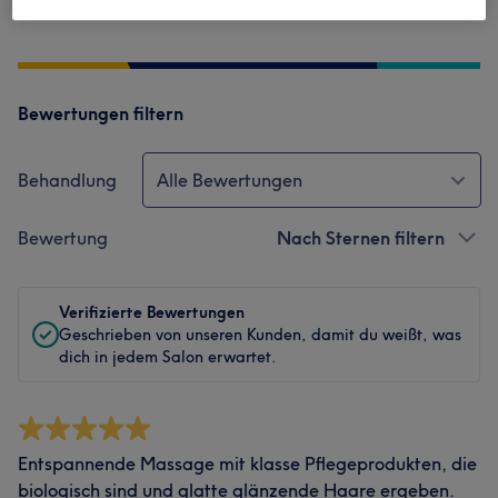
Service
Bewertungen filtern
Behandlung
Alle Bewertungen
Bewertung
Nach Sternen filtern
Verifizierte Bewertungen
Geschrieben von unseren Kunden, damit du weißt, was
dich in jedem Salon erwartet.
Entspannende Massage mit klasse Pflegeprodukten, die
biologisch sind und glatte glänzende Haare ergeben.