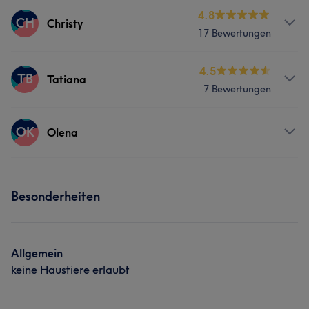
Services
4.8
CH
Christy
17 Bewertungen
Körper
Massage
Services
4.5
TB
Tatiana
7 Bewertungen
Körper
Massage
Haarentfernung
Services
OK
Olena
Körper
Massage
Haarentfernung
Services
Besonderheiten
Körper
Massage
Haarentfernung
Allgemein
keine Haustiere erlaubt